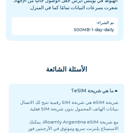
الهبوط في بوينس آيرس جعل الوصول خالياً من الإجهاد.
شعرت بسرعات البيانات تمامًا كما في المنزل.
تم الشراء
:
500MB-1-day-daily
الأسئلة الشائعة
ما هي شريحة eSIM؟
شريحة eSIM هي شريحة SIM رقمية تتيح لك الاتصال
ببيانات الهاتف المحمول بدون شريحة SIM فعلية.
مع شريحة iRoamly Argentina eSIM، يمكنك
الاستمتاع بإنترنت سريع وموثوق في الأرجنتين فور