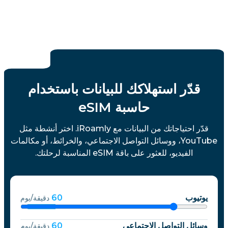
قدّر استهلاكك للبيانات باستخدام
حاسبة eSIM
قدّر احتياجاتك من البيانات مع iRoamly. اختر أنشطة مثل
YouTube، ووسائل التواصل الاجتماعي، والخرائط، أو مكالمات
الفيديو، للعثور على باقة eSIM المناسبة لرحلتك.
يوتيوب
60
دقيقة/يوم
وسائل التواصل الاجتماعي
60
دقيقة/يوم