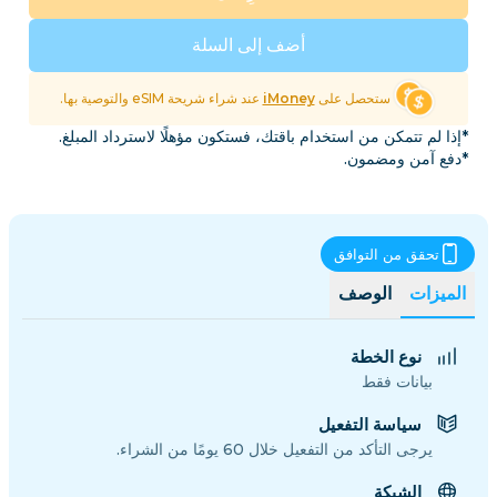
أضف إلى السلة
ستحصل على
iMoney
عند شراء شريحة eSIM والتوصية بها.
*إذا لم تتمكن من استخدام باقتك، فستكون مؤهلًا لاسترداد المبلغ.
*دفع آمن ومضمون.
تحقق من التوافق
الميزات
الوصف
نوع الخطة
بيانات فقط
سياسة التفعيل
يرجى التأكد من التفعيل خلال 60 يومًا من الشراء.
الشبكة