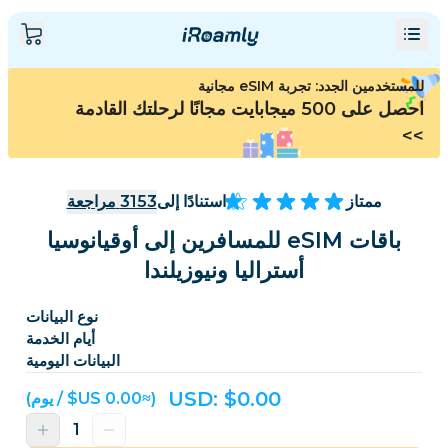
للمستخدمين الجدد: تجربة eSIM مجانية
احصل على 500 ميجابايت مجانًا لرحلتك القادمة
>>
ممتاز
استنادًا إلى
3153
مراجعة
باقات eSIM للمسافرين إلى أوقيانوسيا
أستراليا ونيوزيلندا
نوع البيانات
أيام الخدمة
البيانات اليومية
USD: $
0.00
(≈‏0.00 US$ / يوم)