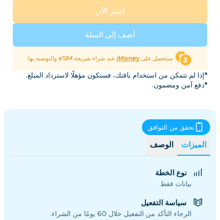
اشترِ الآن
أضف إلى السلة
ستحصل على
iMoney
عند شراء شريحة eSIM والتوصية بها.
*إذا لم تتمكن من استخدام باقتك، فستكون مؤهلًا لاسترداد المبلغ.
*دفع آمن ومضمون.
تحقق من التوافق
الميزات
الوصف
نوع الخطة
بيانات فقط
سياسة التفعيل
الرجاء التأكد من التفعيل خلال 60 يومًا من الشراء.