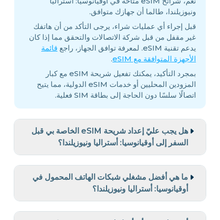
نعم، شرائح eSIM متاحة في أوقيانوسيا: أستراليا
ونيوزيلندا، طالما أن جهازك متوافق.
قبل إجراء أي عمليات شراء، يرجى التأكد من أن هاتفك
غير مقفل من قبل شركة الاتصالات والتحقق مما إذا كان
يدعم تقنية eSIM. لمعرفة توافق الجهاز، راجع
قائمة
الأجهزة المتوافقة مع eSIM
.
بمجرد التأكيد، يمكنك تفعيل شريحة eSIM مع كبار
المزودين المحليين أو خدمات eSIM الدولية، مما يتيح
اتصالًا سلسًا دون الحاجة إلى بطاقة SIM فعلية.
هل يجب عليّ إعداد شريحة eSIM الخاصة بي قبل
السفر إلى أوقيانوسيا: أستراليا ونيوزيلندا؟
ما هي أفضل مشغلي شبكات الهاتف المحمول في
أوقيانوسيا: أستراليا ونيوزيلندا؟