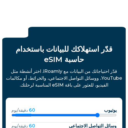
قدّر استهلاكك للبيانات باستخدام
حاسبة eSIM
قدّر احتياجاتك من البيانات مع iRoamly. اختر أنشطة مثل
YouTube، ووسائل التواصل الاجتماعي، والخرائط، أو مكالمات
الفيديو، للعثور على باقة eSIM المناسبة لرحلتك.
يوتيوب
60
دقيقة/يوم
وسائل التواصل الاجتماعي
60
دقيقة/يوم