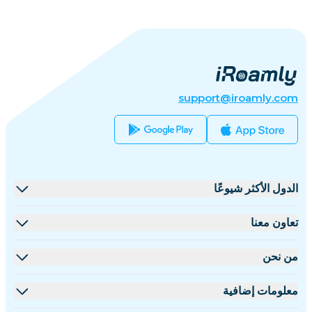
support@iroamly.com
الدول الأكثر شيوعًا
الولايات المتحدة
تعاون معنا
المملكة المتحدة
منصة البيع بالجملة
من نحن
تركيا
برنامج الشركاء
نبذة عن iRoamly
معلومات إضافية
فرنسا
مستندات API
تواصل معنا