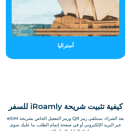
أستراليا
كيفية تثبيت شريحة iRoamly للسفر
بعد الشراء، ستتلقى رمز QR ورمز التفعيل الخاص بشريحة eSIM
عبر البريد الإلكتروني أو في صفحة إتمام الطلب. ما عليك سوى