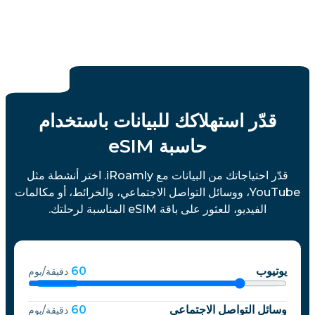
قدّر استهلاكك للبيانات باستخدام
حاسبة eSIM
قدّر احتياجاتك من البيانات مع iRoamly. اختر أنشطة مثل
YouTube، ووسائل التواصل الاجتماعي، والخرائط، أو مكالمات
الفيديو، للعثور على باقة eSIM المناسبة لرحلتك.
يوتيوب
60
دقيقة/يوم
وسائل التواصل الاجتماعي
60
دقيقة/يوم