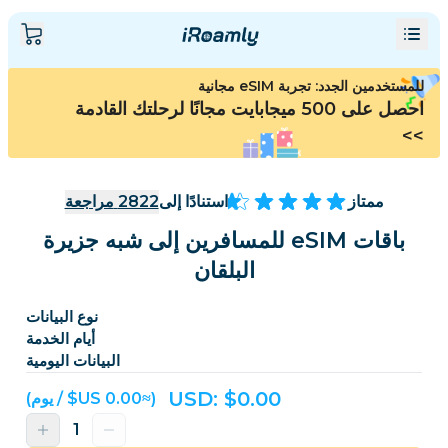
للمستخدمين الجدد: تجربة eSIM مجانية
احصل على 500 ميجابايت مجانًا لرحلتك القادمة
>>
ممتاز
استنادًا إلى
2822
مراجعة
باقات eSIM للمسافرين إلى شبه جزيرة
البلقان
نوع البيانات
أيام الخدمة
البيانات اليومية
USD: $
0.00
(≈‏0.00 US$ / يوم)