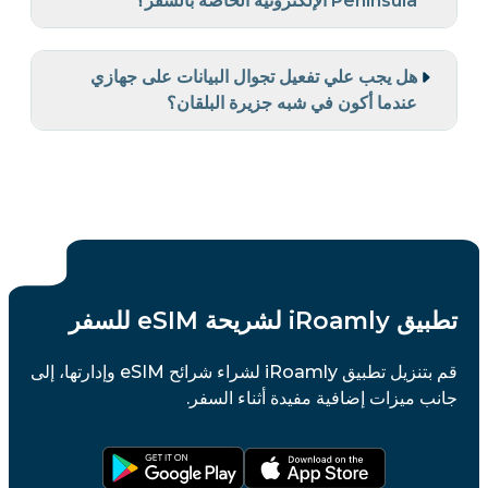
Peninsula الإلكترونية الخاصة بالسفر؟
هل يجب علي تفعيل تجوال البيانات على جهازي
عندما أكون في شبه جزيرة البلقان؟
تطبيق iRoamly لشريحة eSIM للسفر
قم بتنزيل تطبيق iRoamly لشراء شرائح eSIM وإدارتها، إلى
جانب ميزات إضافية مفيدة أثناء السفر.