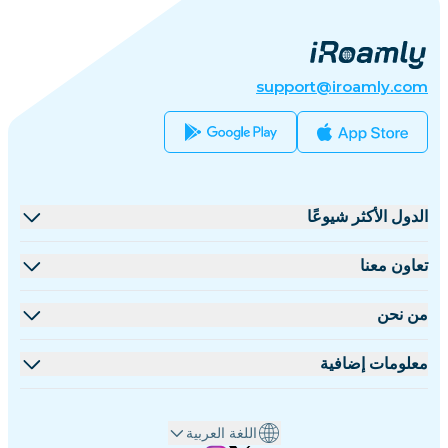
support@iroamly.com
الدول الأكثر شيوعًا
الولايات المتحدة
تعاون معنا
المملكة المتحدة
منصة البيع بالجملة
من نحن
تركيا
برنامج الشركاء
نبذة عن iRoamly
معلومات إضافية
فرنسا
مستندات API
تواصل معنا
مركز الدعم
تايلاند
اللغة العربية
حاسبة البيانات
اليابان