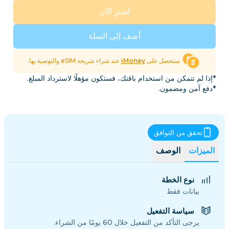
اشترِ الآن
أضف إلى السلة
ستحصل على
iMoney
عند شراء شريحة eSIM والتوصية بها.
*إذا لم تتمكن من استخدام باقتك، فستكون مؤهلًا لاسترداد المبلغ.
*دفع آمن ومضمون.
تحقق من التوافق
الميزات
الوصف
نوع الخطة
بيانات فقط
سياسة التفعيل
يرجى التأكد من التفعيل خلال 60 يومًا من الشراء.