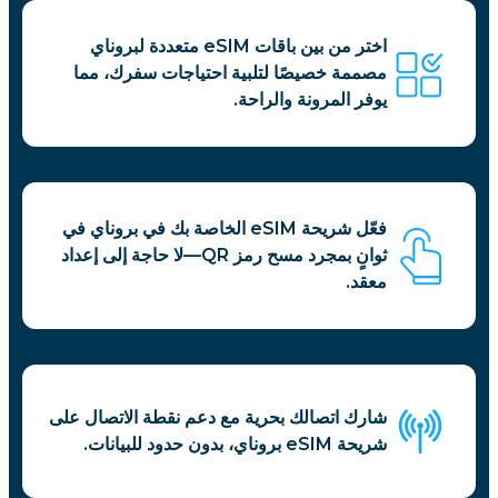
اختر من بين باقات eSIM متعددة لبروناي
مصممة خصيصًا لتلبية احتياجات سفرك، مما
يوفر المرونة والراحة.
فعّل شريحة eSIM الخاصة بك في بروناي في
ثوانٍ بمجرد مسح رمز QR—لا حاجة إلى إعداد
معقد.
شارك اتصالك بحرية مع دعم نقطة الاتصال على
شريحة eSIM بروناي، بدون حدود للبيانات.