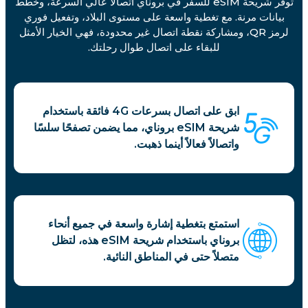
توفر شريحة eSIM للسفر في بروناي اتصالاً عالي السرعة، وخطط
بيانات مرنة. مع تغطية واسعة على مستوى البلاد، وتفعيل فوري
لرمز QR، ومشاركة نقطة اتصال غير محدودة، فهي الخيار الأمثل
للبقاء على اتصال طوال رحلتك.
ابق على اتصال بسرعات 4G فائقة باستخدام
شريحة eSIM بروناي، مما يضمن تصفحًا سلسًا
واتصالاً فعالاً أينما ذهبت.
استمتع بتغطية إشارة واسعة في جميع أنحاء
بروناي باستخدام شريحة eSIM هذه، لتظل
متصلاً حتى في المناطق النائية.