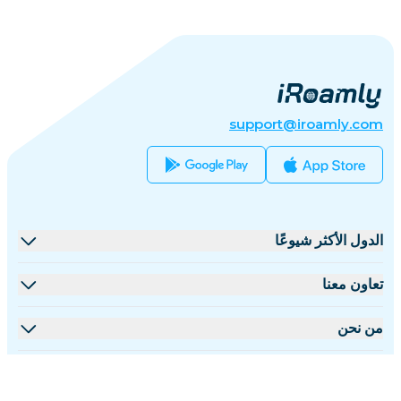
support@iroamly.com
الدول الأكثر شيوعًا
الولايات المتحدة
تعاون معنا
المملكة المتحدة
منصة البيع بالجملة
من نحن
تركيا
برنامج الشركاء
نبذة عن iRoamly
معلومات إضافية
فرنسا
مستندات API
تواصل معنا