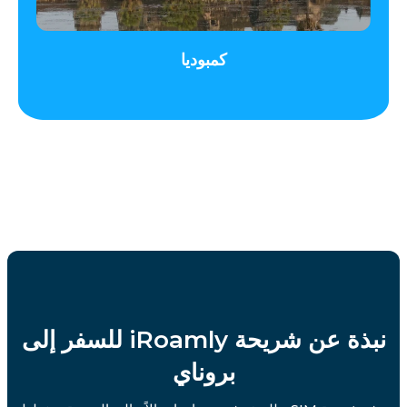
كمبوديا
نبذة عن شريحة iRoamly للسفر إلى
بروناي