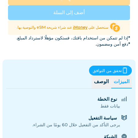
أضف إلى السلة
ستحصل على
iMoney
عند شراء شريحة eSIM والتوصية بها.
*إذا لم تتمكن من استخدام باقتك، فستكون مؤهلًا لاسترداد المبلغ.
*دفع آمن ومضمون.
تحقق من التوافق
الميزات
الوصف
نوع الخطة
بيانات فقط
سياسة التفعيل
يرجى التأكد من التفعيل خلال 60 يومًا من الشراء.
الشبكة