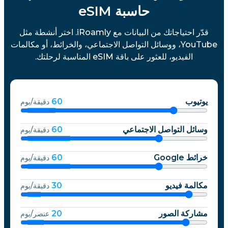
حاسبة eSIM
قدّر احتياجاتك من البيانات مع iRoamly. اختر أنشطة مثل
YouTube، ووسائل التواصل الاجتماعي، والخرائط، أو مكالمات
الفيديو، للعثور على باقة eSIM المناسبة لرحلتك.
يوتيوب
60
دقيقة/يوم
وسائل التواصل الاجتماعي
60
دقيقة/يوم
خرائط Google
60
دقيقة/يوم
مكالمة فيديو
30
دقيقة/يوم
مشاركة الصور
20
عنصر/يوم