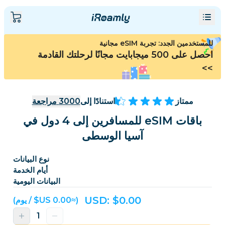
للمستخدمين الجدد: تجربة eSIM مجانية
احصل على 500 ميجابايت مجانًا لرحلتك القادمة
>>
ممتاز
استنادًا إلى
3000
مراجعة
باقات eSIM للمسافرين إلى 4 دول في
آسيا الوسطى
نوع البيانات
أيام الخدمة
البيانات اليومية
USD: $
0.00
(≈‏0.00 US$ / يوم)