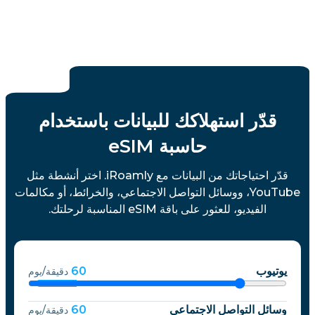
قدّر استهلاكك للبيانات باستخدام
حاسبة eSIM
قدّر احتياجاتك من البيانات مع iRoamly. اختر أنشطة مثل
YouTube، ووسائل التواصل الاجتماعي، والخرائط، أو مكالمات
الفيديو، للعثور على باقة eSIM المناسبة لرحلتك.
يوتيوب
60
دقيقة/يوم
وسائل التواصل الاجتماعي
60
دقيقة/يوم