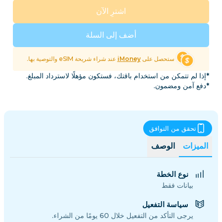
اشترِ الآن
أضف إلى السلة
ستحصل على
iMoney
عند شراء شريحة eSIM والتوصية بها.
*إذا لم تتمكن من استخدام باقتك، فستكون مؤهلًا لاسترداد المبلغ.
*دفع آمن ومضمون.
تحقق من التوافق
الميزات
الوصف
نوع الخطة
بيانات فقط
سياسة التفعيل
يرجى التأكد من التفعيل خلال 60 يومًا من الشراء.