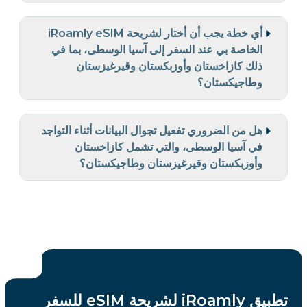
أي خطة يجب أن أختار لشريحة iRoamly eSIM
الخاصة بي عند السفر إلى آسيا الوسطى، بما في
ذلك كازاخستان وأوزبكستان وقيرغيزستان
وطاجيكستان؟
هل من الضروري تفعيل تجوال البيانات أثناء التواجد
في آسيا الوسطى، والتي تشمل كازاخستان
وأوزبكستان وقيرغيزستان وطاجيكستان؟
تطبيق iRoamly لشريحة eSIM للسفر