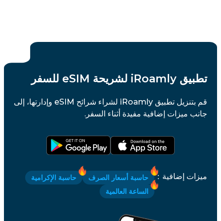
تطبيق iRoamly لشريحة eSIM للسفر
قم بتنزيل تطبيق iRoamly لشراء شرائح eSIM وإدارتها، إلى
جانب ميزات إضافية مفيدة أثناء السفر.
ميزات إضافية
：
حاسبة أسعار الصرف
حاسبة الإكرامية
الساعة العالمية