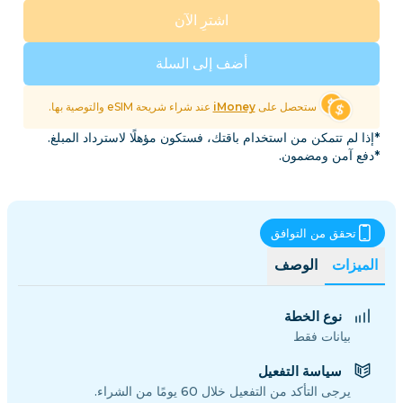
اشترِ الآن
أضف إلى السلة
ستحصل على
iMoney
عند شراء شريحة eSIM والتوصية بها.
*إذا لم تتمكن من استخدام باقتك، فستكون مؤهلًا لاسترداد المبلغ.
*دفع آمن ومضمون.
تحقق من التوافق
الميزات
الوصف
نوع الخطة
بيانات فقط
سياسة التفعيل
يرجى التأكد من التفعيل خلال 60 يومًا من الشراء.