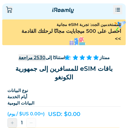
للمستخدمين الجدد: تجربة eSIM مجانية
احصل على 500 ميجابايت مجانًا لرحلتك القادمة
>>
ممتاز
استنادًا إلى
2530
مراجعة
باقات eSIM للمسافرين إلى جمهورية
الكونغو
نوع البيانات
أيام الخدمة
البيانات اليومية
USD: $
0.00
(≈‏0.00 US$ / يوم)