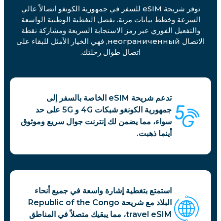
توفر شريحة eSIM للسفر في جمهورية الكونغو اتصالاً عالي
السرعة وخطط بيانات مرنة. بفضل التغطية الوطنية الواسعة
والتفعيل الفوري عبر رمز الاستجابة السريعة ومشاركة نقطة
الاتصال неограниченный, فهي الخيار الأمثل للبقاء على
اتصال طوال رحلتك.
تدعم شريحة eSIM الخاصة بالسفر إلى
جمهورية الكونغو شبكات 4G و 5G على حد
سواء، مما يضمن لك إنترنت جوال سريع وموثوق
أينما ذهبت.
استمتع بتغطية إشارة واسعة في جميع أنحاء
البلاد مع شريحة Republic of the Congo
travel eSIM، مما يبقيك متصلاً في المناطق