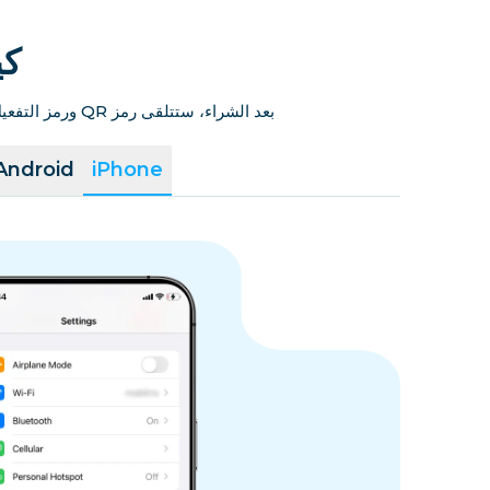
كيف
بعد الشراء، ستتلقى رمز QR ورمز التفعيل الخاص بشريحة eSIM عبر البريد الإلكتروني أو في صفحة إتمام الطلب. ما عليك سوى اتباع الدليل لإتمام التثبيت.
Android
iPhone