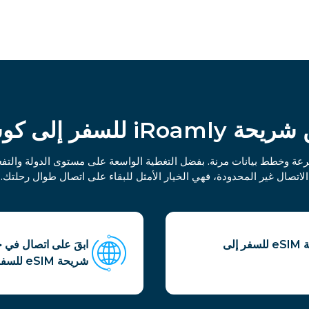
iR للسفر إلى كوستاريكا
الاتصال غير المحدودة، فهي الخيار الأمثل للبقاء على اتصال طوال رحلتك.
استمتع بشبكة 4G سريعة وموثوقة مع شريحة eSIM للسفر إلى
ابقَ على اتصال في ج
شريحة eSIM للسفر في كوستاريكا.