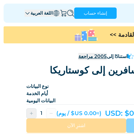
إنشاء حساب
اللغة العربية
>>
أنغويلا
أنتيغوا وبربودا
أستراليا
النمسا
استنادًا إلى
2005
مراجعة
بربادوس
بيلاروسيا
البرازيل
بروناي
نوع البيانات
كندا
جزر كايمان
أيام الخدمة
كولومبيا
جمهورية الكونغو الديمقراطية
البيانات اليومية
كرواتيا
قبرص
USD: $
0
(≈‏0.00 US$ / يوم)
جمهورية الدومينيكان
الإكوادور
اشترِ الآن