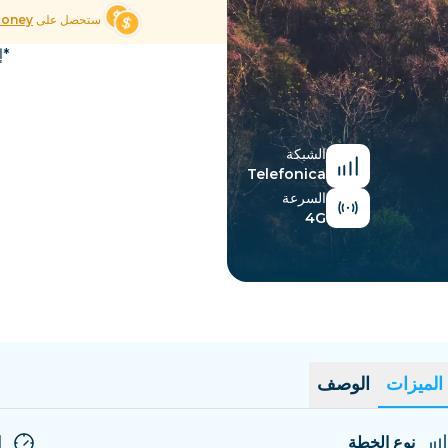
السلفادور
إستونيا
ستحصل على
Money
استكشف جميع الوجهات
*إ
الشبكة
Telefonica
السرعة
4G
الميزات
الوصف
نوع الخطة
ا