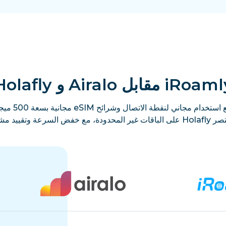
iRoa مقابل Airalo و Holafly
ال لدى كلتيهما.