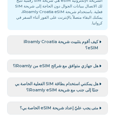
الشريحة الإلكترونية eSIM هي شريحة SIM رقمية تتيح
لك الاتصال ببيانات الجوال دون الحاجة إلى شريحة SIM
فعلية. باستخدام شريحة iRoamly Croatia eSIM،
يمكنك البقاء متصلاً بالإنترنت على الفور أثناء السفر في
كرواتيا.
كيف أقوم بتثبيت شريحة iRoamly Croatia
eSIM؟
هل جهازي متوافق مع شرائح eSIM من iRoamly؟
هل يمكنني استخدام بطاقة SIM الفعلية الخاصة بي
جنبًا إلى جنب مع شريحة iRoamly eSIM؟
متى يجب عليّ إعداد شريحة eSIM الخاصة بي؟