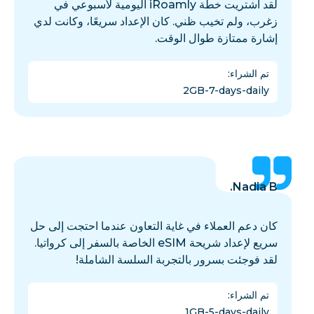
لقد اشتريت خطة iRoamly اليومية لأسبوعي في
زغرب، ولم تخيب ظني. كان الإعداد سريعًا، وكانت لدي
إشارة ممتازة طوال الوقت.
تم الشراء
:
2GB-7-days-daily
Nadia B.
كان دعم العملاء في غاية التعاون عندما احتجت إلى حل
سريع لإعداد شريحة eSIM الخاصة بالسفر إلى كرواتيا.
لقد فوجئت بسرور بالتجربة السلسة الشاملة!
تم الشراء
:
1GB-5-days-daily