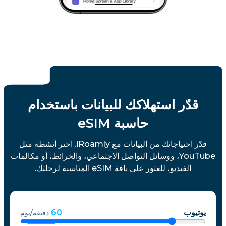
قدّر استهلاكك للبيانات باستخدام
حاسبة eSIM
قدّر احتياجاتك من البيانات مع iRoamly. اختر أنشطة مثل
YouTube، ووسائل التواصل الاجتماعي، والخرائط، أو مكالمات
الفيديو، للعثور على باقة eSIM المناسبة لرحلتك.
يوتيوب
60
دقيقة/يوم