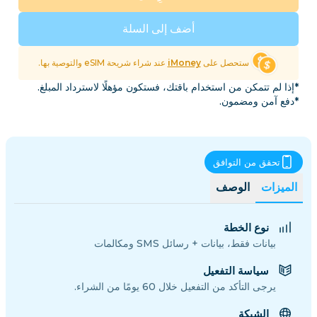
أضف إلى السلة
ستحصل على
iMoney
عند شراء شريحة eSIM والتوصية بها.
*إذا لم تتمكن من استخدام باقتك، فستكون مؤهلًا لاسترداد المبلغ.
*دفع آمن ومضمون.
تحقق من التوافق
الميزات
الوصف
نوع الخطة
بيانات فقط، بيانات + رسائل SMS ومكالمات
سياسة التفعيل
يرجى التأكد من التفعيل خلال 60 يومًا من الشراء.
الشبكة