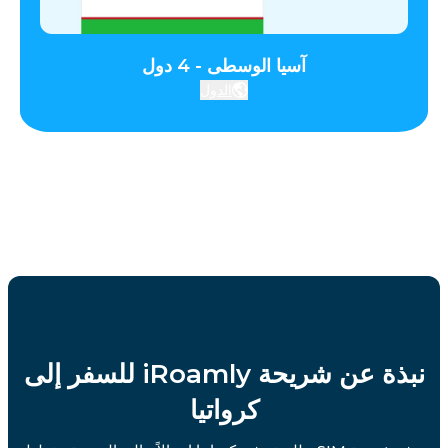
آسيا الوسطى - 4 دول
الدول
نبذة عن شريحة iRoamly للسفر إلى
كرواتيا