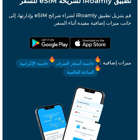
تطبيق iRoamly لشريحة eSIM للسفر
قم بتنزيل تطبيق iRoamly لشراء شرائح eSIM وإدارتها، إلى
جانب ميزات إضافية مفيدة أثناء السفر.
ميزات إضافية
：
حاسبة أسعار الصرف
حاسبة الإكرامية
الساعة العالمية