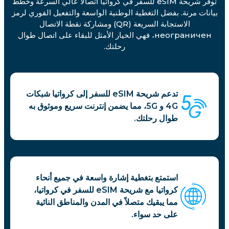
توفر شريحة eSIM للسفر في كرواتيا اتصالاً عالي السرعة وخطط
بيانات مرنة. بفضل التغطية الوطنية الواسعة والتفعيل الفوري لرمز
الاستجابة السريعة (QR) ومشاركة نقطة الاتصال
неограничен، فهي الخيار الأمثل للبقاء على اتصال طوال
رحلتك.
تدعم شريحة eSIM للسفر إلى كرواتيا شبكات
4G و 5G، مما يضمن إنترنت سريع وموثوق به
طوال رحلتك.
استمتع بتغطية إشارة واسعة في جميع أنحاء
كرواتيا مع شريحة eSIM للسفر في كرواتيا،
مما يبقيك متصلاً في المدن والمناطق النائية
على حد سواء.