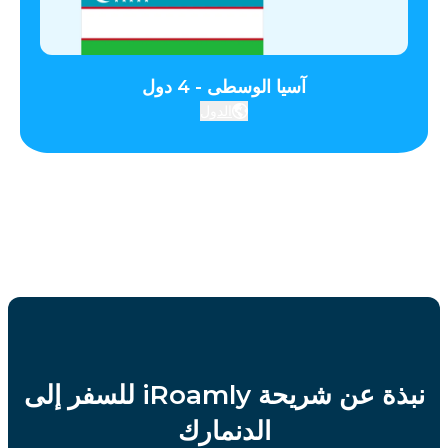
آسيا الوسطى - 4 دول
الدول
نبذة عن شريحة iRoamly للسفر إلى
الدنمارك