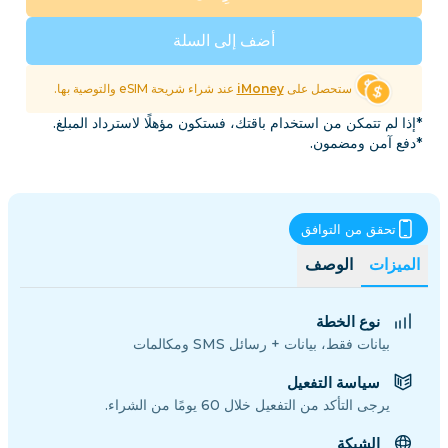
أضف إلى السلة
ستحصل على
iMoney
عند شراء شريحة eSIM والتوصية بها.
*إذا لم تتمكن من استخدام باقتك، فستكون مؤهلًا لاسترداد المبلغ.
*دفع آمن ومضمون.
تحقق من التوافق
الميزات
الوصف
نوع الخطة
بيانات فقط، بيانات + رسائل SMS ومكالمات
سياسة التفعيل
يرجى التأكد من التفعيل خلال 60 يومًا من الشراء.
الشبكة