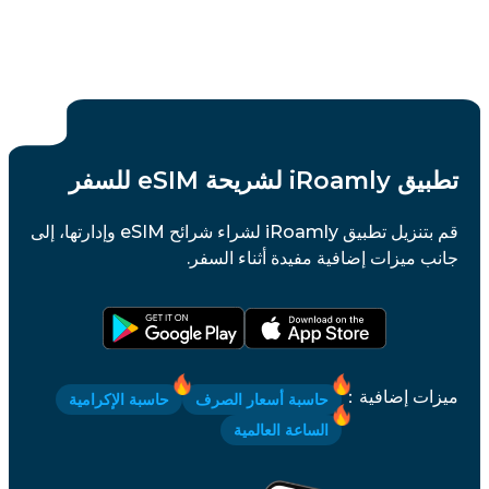
تطبيق iRoamly لشريحة eSIM للسفر
قم بتنزيل تطبيق iRoamly لشراء شرائح eSIM وإدارتها، إلى
جانب ميزات إضافية مفيدة أثناء السفر.
ميزات إضافية
：
حاسبة أسعار الصرف
حاسبة الإكرامية
الساعة العالمية