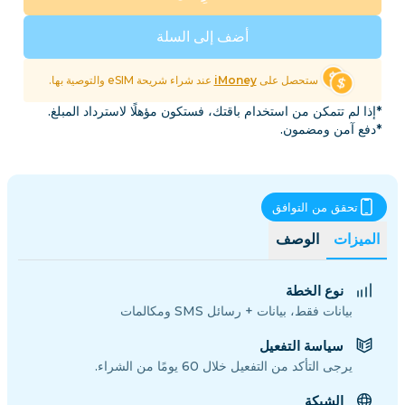
أضف إلى السلة
ستحصل على
iMoney
عند شراء شريحة eSIM والتوصية بها.
*إذا لم تتمكن من استخدام باقتك، فستكون مؤهلًا لاسترداد المبلغ.
*دفع آمن ومضمون.
تحقق من التوافق
الميزات
الوصف
نوع الخطة
بيانات فقط، بيانات + رسائل SMS ومكالمات
سياسة التفعيل
يرجى التأكد من التفعيل خلال 60 يومًا من الشراء.
الشبكة