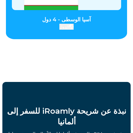
آسيا الوسطى - 4 دول
الدول
نبذة عن شريحة iRoamly للسفر إلى
ألمانيا