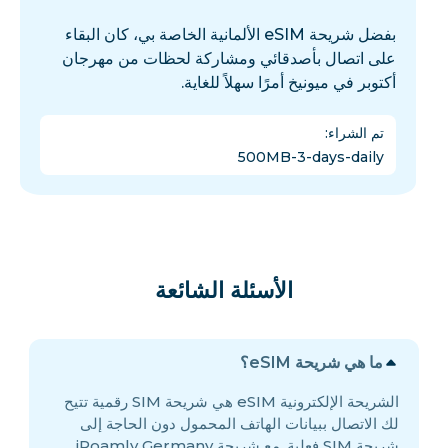
بفضل شريحة eSIM الألمانية الخاصة بي، كان البقاء
على اتصال بأصدقائي ومشاركة لحظات من مهرجان
أكتوبر في ميونيخ أمرًا سهلاً للغاية.
تم الشراء
:
500MB-3-days-daily
الأسئلة الشائعة
ما هي شريحة eSIM؟
الشريحة الإلكترونية eSIM هي شريحة SIM رقمية تتيح
لك الاتصال ببيانات الهاتف المحمول دون الحاجة إلى
شريحة SIM فعلية. مع شريحة iRoamly Germany