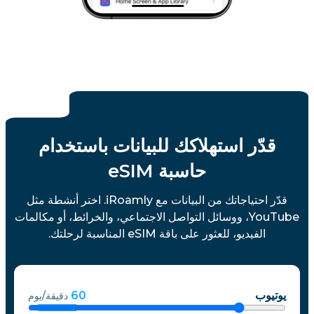
قدّر استهلاكك للبيانات باستخدام
حاسبة eSIM
قدّر احتياجاتك من البيانات مع iRoamly. اختر أنشطة مثل
YouTube، ووسائل التواصل الاجتماعي، والخرائط، أو مكالمات
الفيديو، للعثور على باقة eSIM المناسبة لرحلتك.
يوتيوب
60
دقيقة/يوم