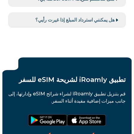
هل يمكنني استرداد المبلغ إذا غيرت رأيي؟
تطبيق iRoamly لشريحة eSIM للسفر
قم بتنزيل تطبيق iRoamly لشراء شرائح eSIM وإدارتها، إلى
جانب ميزات إضافية مفيدة أثناء السفر.