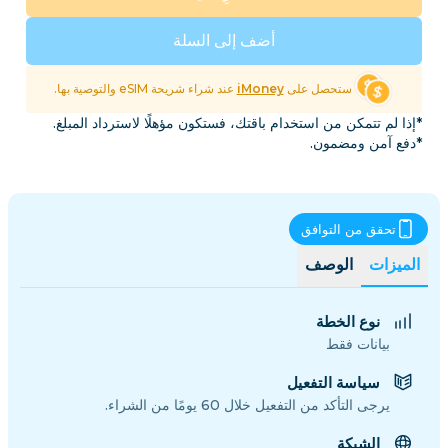
أضف إلى السلة
ستحصل على
iMoney
عند شراء شريحة eSIM والتوصية بها.
*إذا لم تتمكن من استخدام باقتك، فستكون مؤهلًا لاسترداد المبلغ.
*دفع آمن ومضمون.
تحقق من التوافق
الميزات
الوصف
نوع الخطة
بيانات فقط
سياسة التفعيل
يرجى التأكد من التفعيل خلال 60 يومًا من الشراء.
الشبكة