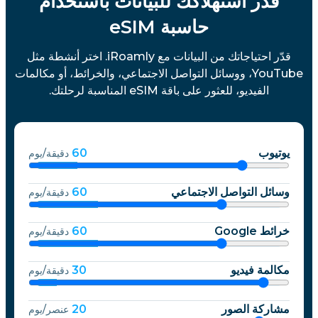
قدّر استهلاكك للبيانات باستخدام
حاسبة eSIM
قدّر احتياجاتك من البيانات مع iRoamly. اختر أنشطة مثل
YouTube، ووسائل التواصل الاجتماعي، والخرائط، أو مكالمات
الفيديو، للعثور على باقة eSIM المناسبة لرحلتك.
يوتيوب
60
دقيقة/يوم
وسائل التواصل الاجتماعي
60
دقيقة/يوم
خرائط Google
60
دقيقة/يوم
مكالمة فيديو
30
دقيقة/يوم
مشاركة الصور
20
عنصر/يوم