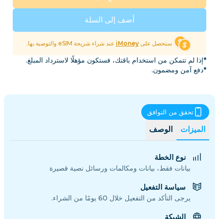
أضف إلى السلة
ستحصل على
iMoney
عند شراء شريحة eSIM والتوصية بها.
*إذا لم تتمكن من استخدام باقتك، فستكون مؤهلًا لاسترداد المبلغ.
*دفع آمن ومضمون.
تحقق من التوافق
الميزات
الوصف
نوع الخطة
بيانات فقط، بيانات ومكالمات ورسائل نصية قصيرة
سياسة التفعيل
يرجى التأكد من التفعيل خلال 60 يومًا من الشراء.
الشبكة