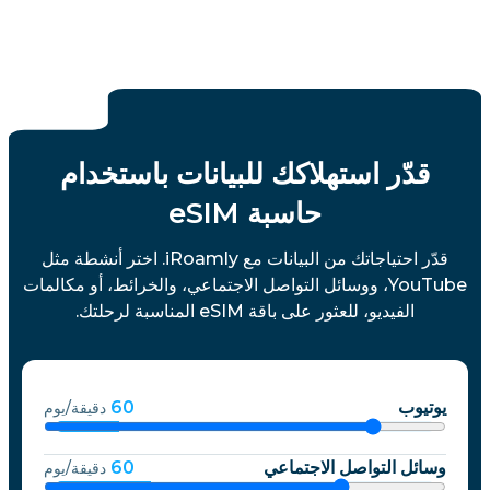
قدّر استهلاكك للبيانات باستخدام
حاسبة eSIM
قدّر احتياجاتك من البيانات مع iRoamly. اختر أنشطة مثل
YouTube، ووسائل التواصل الاجتماعي، والخرائط، أو مكالمات
الفيديو، للعثور على باقة eSIM المناسبة لرحلتك.
يوتيوب
60
دقيقة/يوم
وسائل التواصل الاجتماعي
60
دقيقة/يوم