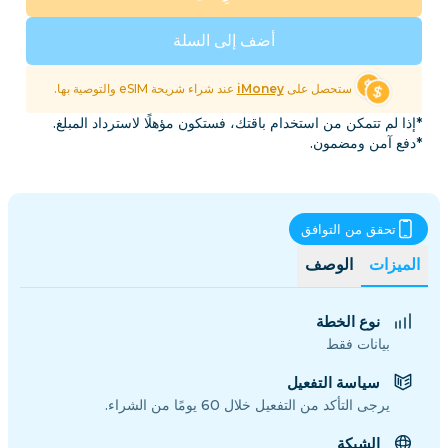
أضف إلى السلة
ستحصل على
iMoney
عند شراء شريحة eSIM والتوصية بها.
*إذا لم تتمكن من استخدام باقتك، فستكون مؤهلًا لاسترداد المبلغ.
*دفع آمن ومضمون.
تحقق من التوافق
الميزات
الوصف
نوع الخطة
بيانات فقط
سياسة التفعيل
يرجى التأكد من التفعيل خلال 60 يومًا من الشراء.
الشبكة