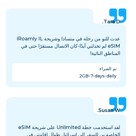
Tara D.
عدت للتو من رحلة في متسادا وشريحة iRoamly IL
eSIM لم تخذلني أبدًا-كان الاتصال مستقرًا حتى في
المناطق النائية!
تم الشراء
:
2GB-7-days-daily
Susan W.
لقد استخدمت خطة Unlimited على شريحة eSIM
الخاصة بي للسفر إلى إسرائيل طوال إقامتي في