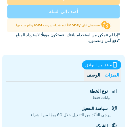
أضف إلى السلة
ستحصل على
iMoney
عند شراء شريحة eSIM والتوصية بها.
*إذا لم تتمكن من استخدام باقتك، فستكون مؤهلًا لاسترداد المبلغ.
*دفع آمن ومضمون.
تحقق من التوافق
الميزات
الوصف
نوع الخطة
بيانات فقط
سياسة التفعيل
يرجى التأكد من التفعيل خلال 60 يومًا من الشراء.
الشبكة