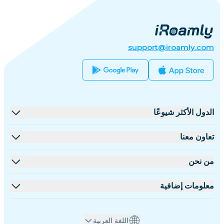
support@iroamly.com
الدول الأكثر شيوعًا
الولايات المتحدة
تعاون معنا
المملكة المتحدة
منصة البيع بالجملة
من نحن
تركيا
برنامج الشركاء
نبذة عن iRoamly
معلومات إضافية
فرنسا
مستندات API
تواصل معنا
مركز الدعم
تايلاند
اللغة العربية
حاسبة البيانات