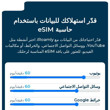
قدّر استهلاكك للبيانات باستخدام
حاسبة eSIM
قدّر احتياجاتك من البيانات مع iRoamly. اختر أنشطة مثل
YouTube، ووسائل التواصل الاجتماعي، والخرائط، أو مكالمات
الفيديو، للعثور على باقة eSIM المناسبة لرحلتك.
يوتيوب
60
دقيقة/يوم
وسائل التواصل الاجتماعي
60
دقيقة/يوم
خرائط Google
60
دقيقة/يوم