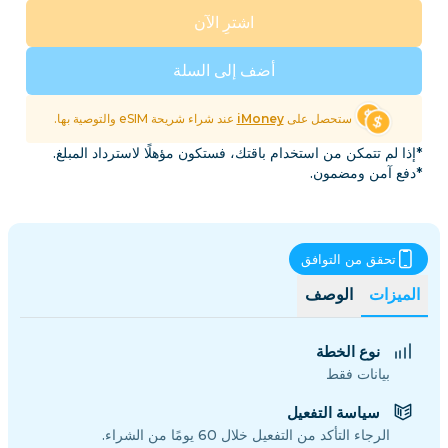
اشترِ الآن
أضف إلى السلة
ستحصل على
iMoney
عند شراء شريحة eSIM والتوصية بها.
*إذا لم تتمكن من استخدام باقتك، فستكون مؤهلًا لاسترداد المبلغ.
*دفع آمن ومضمون.
تحقق من التوافق
الميزات
الوصف
نوع الخطة
بيانات فقط
سياسة التفعيل
الرجاء التأكد من التفعيل خلال 60 يومًا من الشراء.