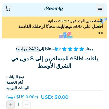
للمستخدمين الجدد: تجربة eSIM مجانية
احصل على 500 ميجابايت مجانًا لرحلتك القادمة
>>
ممتاز
استنادًا إلى
2422
مراجعة
باقات eSIM للمسافرين إلى 8 دول في
الشرق الأوسط
نوع البيانات
أيام الخدمة
البيانات اليومية
USD: $
0.00
(≈‏0.00 US$ / يوم)