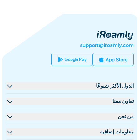
support@iroamly.com
الدول الأكثر شيوعًا
الولايات المتحدة
تعاون معنا
المملكة المتحدة
منصة البيع بالجملة
من نحن
تركيا
برنامج الشركاء
نبذة عن iRoamly
معلومات إضافية
فرنسا
مستندات API