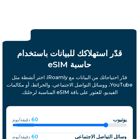
قدّر استهلاكك للبيانات باستخدام
حاسبة eSIM
قدّر احتياجاتك من البيانات مع iRoamly. اختر أنشطة مثل
YouTube، ووسائل التواصل الاجتماعي، والخرائط، أو مكالمات
الفيديو، للعثور على باقة eSIM المناسبة لرحلتك.
يوتيوب
60
دقيقة/يوم
وسائل التواصل الاجتماعي
60
دقيقة/يوم