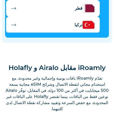
قطر
تركيا
إسرائيل
المغرب
iRoamly مقابل Airalo و Holafly
تقدّم iRoamly باقات يومية وإجمالية وغير محدودة، مع
استخدام مجاني لنقطة الاتصال وشرائح eSIM مجانية بسعة
500 ميجابايت في أكثر من 100 دولة. في المقابل، توفّر Airalo
نوعين فقط من الباقات، بينما تقتصر Holafly على الباقات غير
المحدودة، مع خفض السرعة وتقييد مشاركة نقطة الاتصال لدى
كلتيهما.