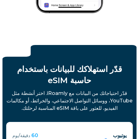
قدّر استهلاكك للبيانات باستخدام
حاسبة eSIM
قدّر احتياجاتك من البيانات مع iRoamly. اختر أنشطة مثل
YouTube، ووسائل التواصل الاجتماعي، والخرائط، أو مكالمات
الفيديو، للعثور على باقة eSIM المناسبة لرحلتك.
يوتيوب
60
دقيقة/يوم