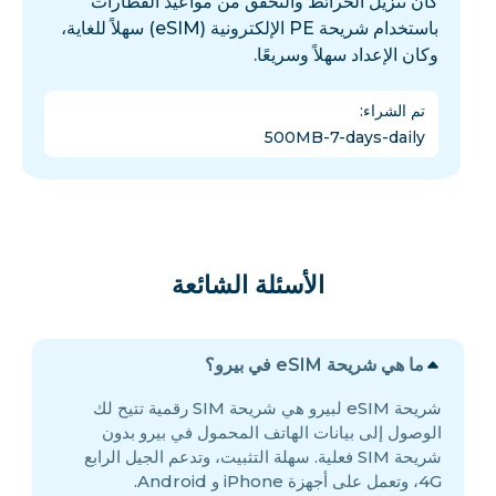
كان تنزيل الخرائط والتحقق من مواعيد القطارات
باستخدام شريحة PE الإلكترونية (eSIM) سهلاً للغاية،
وكان الإعداد سهلاً وسريعًا.
تم الشراء
:
500MB-7-days-daily
الأسئلة الشائعة
ما هي شريحة eSIM في بيرو؟
شريحة eSIM لبيرو هي شريحة SIM رقمية تتيح لك
الوصول إلى بيانات الهاتف المحمول في بيرو بدون
شريحة SIM فعلية. سهلة التثبيت، وتدعم الجيل الرابع
4G، وتعمل على أجهزة iPhone و Android.