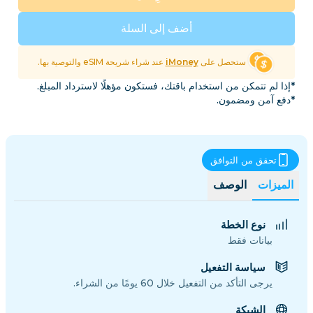
أضف إلى السلة
ستحصل على
iMoney
عند شراء شريحة eSIM والتوصية بها.
*إذا لم تتمكن من استخدام باقتك، فستكون مؤهلًا لاسترداد المبلغ.
*دفع آمن ومضمون.
تحقق من التوافق
الميزات
الوصف
نوع الخطة
بيانات فقط
سياسة التفعيل
يرجى التأكد من التفعيل خلال 60 يومًا من الشراء.
الشبكة