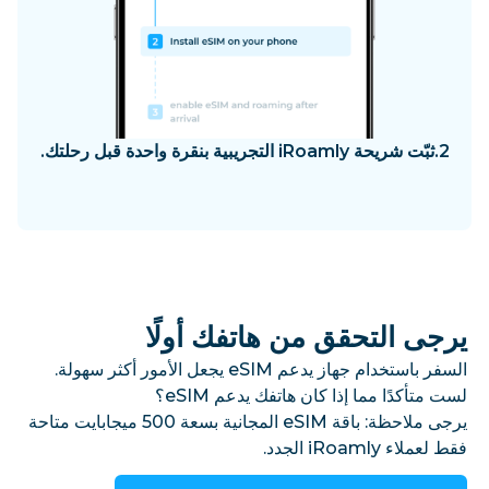
2.
ثبّت شريحة iRoamly التجريبية بنقرة واحدة قبل رحلتك.
يرجى التحقق من هاتفك أولًا
السفر باستخدام جهاز يدعم eSIM يجعل الأمور أكثر سهولة.
لست متأكدًا مما إذا كان هاتفك يدعم eSIM؟
يرجى ملاحظة: باقة eSIM المجانية بسعة 500 ميجابايت متاحة
فقط لعملاء iRoamly الجدد.