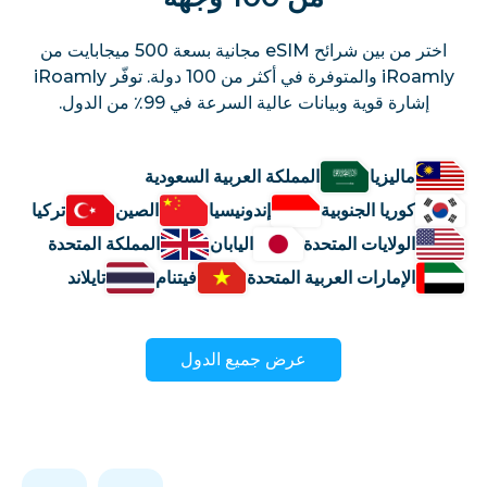
اختر من بين شرائح eSIM مجانية بسعة 500 ميجابايت من
iRoamly والمتوفرة في أكثر من 100 دولة. توفّر iRoamly
إشارة قوية وبيانات عالية السرعة في 99٪ من الدول.
ماليزيا
المملكة العربية السعودية
كوريا الجنوبية
إندونيسيا
الصين
تركيا
الولايات المتحدة
اليابان
المملكة المتحدة
الإمارات العربية المتحدة
فيتنام
تايلاند
عرض جميع الدول