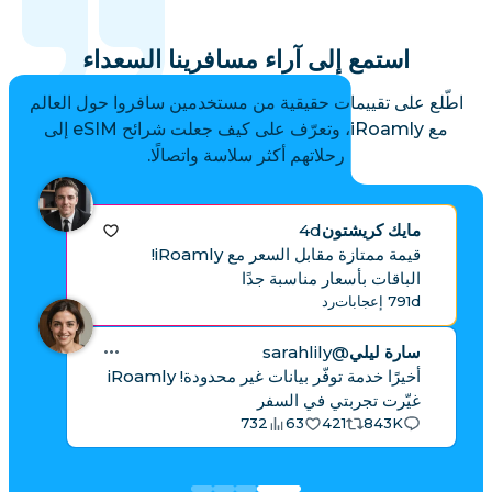
استمع إلى آراء مسافرينا السعداء
اطّلع على تقييمات حقيقية من مستخدمين سافروا حول العالم
مع iRoamly، وتعرّف على كيف جعلت شرائح eSIM إلى
رحلاتهم أكثر سلاسة واتصالًا.
مايك كريشتون
4d
قيمة ممتازة مقابل السعر مع iRoamly!
الباقات بأسعار مناسبة جدًا
1d
79 إعجابات
رد
سارة ليلي
@sarahlily
أخيرًا خدمة توفّر بيانات غير محدودة! iRoamly
غيّرت تجربتي في السفر
732
63
421
843K