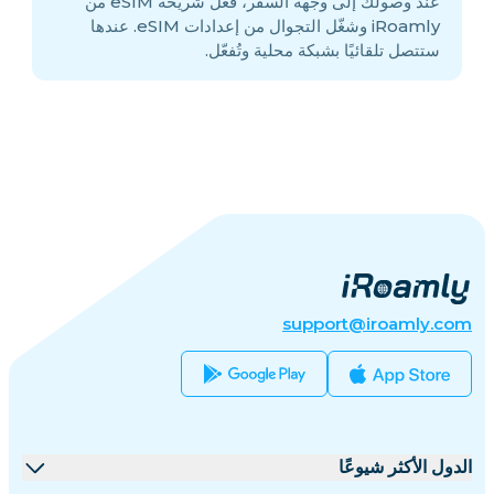
عند وصولك إلى وجهة السفر، فعّل شريحة eSIM من
iRoamly وشغّل التجوال من إعدادات eSIM. عندها
ستتصل تلقائيًا بشبكة محلية وتُفعّل.
support@iroamly.com
الدول الأكثر شيوعًا