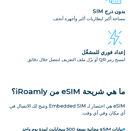
بدون درج SIM
مساحة أكبر لبطاريات أكبر وأجهزة أنحف.
إعداد فوري للمشغّل
امسح رمز QR أو نزّل ملف التعريف لتتصل خلال دقائق
ما هي شريحة eSIM من iRoamly؟
eSIM هي اختصار لـ Embedded SIM وتتيح لك الاتصال في
أي مكان وفي أي وقت.
بيانات eSIM مجانية بسعة 500 ميجابايت لمدة يوم واحد