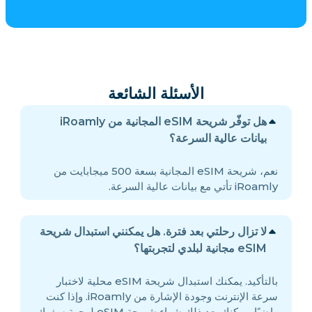
الأسئلة الشائعة
هل توفّر شريحة eSIM المجانية من iRoamly
بيانات عالية السرعة؟
نعم، شريحة eSIM المجانية بسعة 500 ميجابايت من
iRoamly تأتي مع بيانات عالية السرعة.
لا تزال رحلتي بعد فترة. هل يمكنني استبدال شريحة
eSIM مجانية لبلدي لتجربتها؟
بالتأكيد. يمكنك استبدال شريحة eSIM محلية لاختبار
سرعة الإنترنت وجودة الإشارة من iRoamly. وإذا كنت
راضيًا، يمكنك بعد ذلك شراء شريحة eSIM لوجهة سفرك.