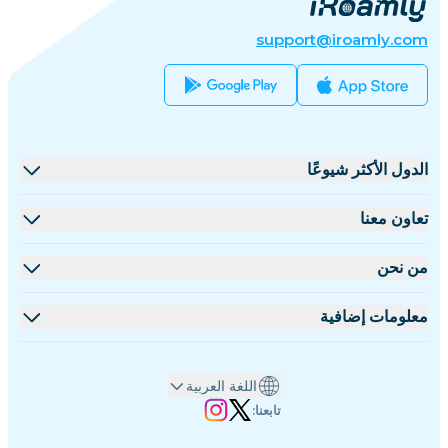
support@iroamly.com
الدول الأكثر شيوعًا
الولايات المتحدة
تعاون معنا
المملكة المتحدة
منصة البيع بالجملة
من نحن
تركيا
برنامج الشركاء
نبذة عن iRoamly
معلومات إضافية
فرنسا
مستندات API
تواصل معنا
مركز الدعم
تايلاند
اللغة العربية
حاسبة البيانات
اليابان
تابعنا:
تقييمات eSIM
إيطاليا