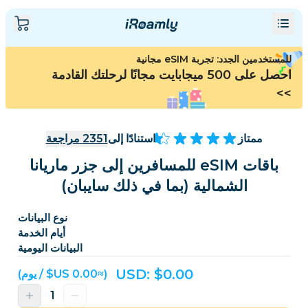
للمستخدمين الجدد: تجربة eSIM مجانية
احصل على 500 ميجابايت مجانًا لرحلتك القادمة
>>
ممتاز
استنادًا إلى
2351
مراجعة
باقات eSIM للمسافرين إلى جزر ماريانا
الشمالية (بما في ذلك سايبان)
نوع البيانات
أيام الخدمة
البيانات اليومية
USD: $
0.00
(≈‏0.00 US$ / يوم)