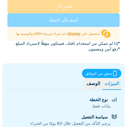
اشترِ الآن
أضف إلى السلة
ستحصل على
iMoney
عند شراء شريحة eSIM والتوصية بها.
*إذا لم تتمكن من استخدام باقتك، فستكون مؤهلًا لاسترداد المبلغ.
*دفع آمن ومضمون.
تحقق من التوافق
الميزات
الوصف
نوع الخطة
بيانات فقط
سياسة التفعيل
يرجى التأكد من التفعيل خلال 60 يومًا من الشراء.