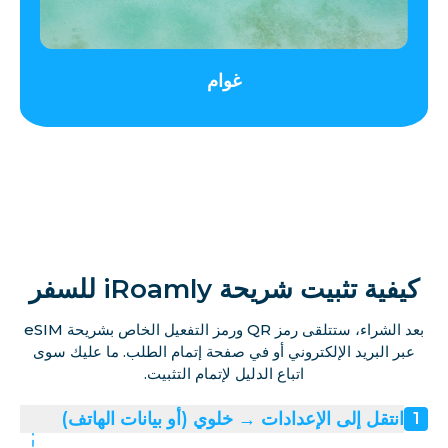
غوام
كيفية تثبيت شريحة iRoamly للسفر
بعد الشراء، ستتلقى رمز QR ورمز التفعيل الخاص بشريحة eSIM
عبر البريد الإلكتروني أو في صفحة إتمام الطلب. ما عليك سوى
اتباع الدليل لإتمام التثبيت.
انتقل إلى الإعدادات → خلوي (أو بيانات الهاتف)
1