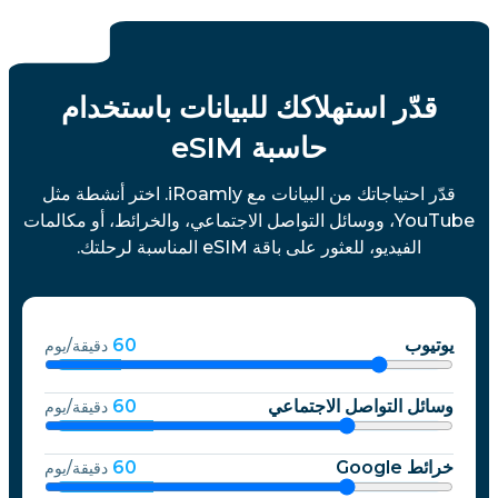
قدّر استهلاكك للبيانات باستخدام
حاسبة eSIM
قدّر احتياجاتك من البيانات مع iRoamly. اختر أنشطة مثل
YouTube، ووسائل التواصل الاجتماعي، والخرائط، أو مكالمات
الفيديو، للعثور على باقة eSIM المناسبة لرحلتك.
يوتيوب
60
دقيقة/يوم
وسائل التواصل الاجتماعي
60
دقيقة/يوم
خرائط Google
60
دقيقة/يوم