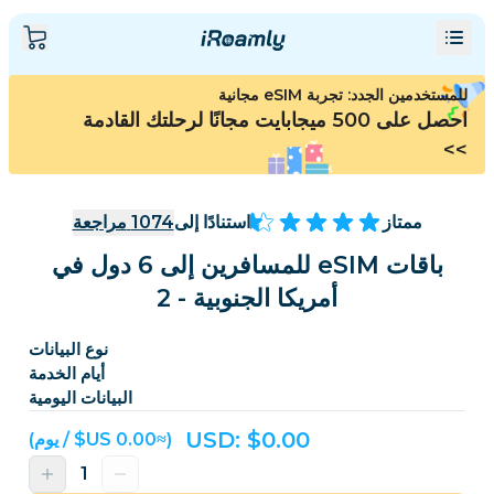
للمستخدمين الجدد: تجربة eSIM مجانية
احصل على 500 ميجابايت مجانًا لرحلتك القادمة
>>
ممتاز
استنادًا إلى
1074
مراجعة
باقات eSIM للمسافرين إلى 6 دول في
أمريكا الجنوبية - 2
نوع البيانات
أيام الخدمة
البيانات اليومية
USD: $
0.00
(≈‏0.00 US$ / يوم)