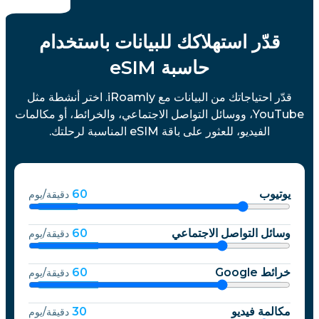
قدّر استهلاكك للبيانات باستخدام
حاسبة eSIM
قدّر احتياجاتك من البيانات مع iRoamly. اختر أنشطة مثل
YouTube، ووسائل التواصل الاجتماعي، والخرائط، أو مكالمات
الفيديو، للعثور على باقة eSIM المناسبة لرحلتك.
يوتيوب
60
دقيقة/يوم
وسائل التواصل الاجتماعي
60
دقيقة/يوم
خرائط Google
60
دقيقة/يوم
مكالمة فيديو
30
دقيقة/يوم