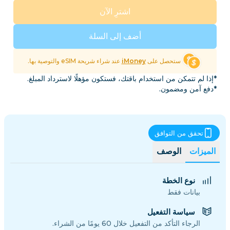
اشترِ الآن
أضف إلى السلة
ستحصل على
iMoney
عند شراء شريحة eSIM والتوصية بها.
*إذا لم تتمكن من استخدام باقتك، فستكون مؤهلًا لاسترداد المبلغ.
*دفع آمن ومضمون.
تحقق من التوافق
الميزات
الوصف
نوع الخطة
بيانات فقط
سياسة التفعيل
الرجاء التأكد من التفعيل خلال 60 يومًا من الشراء.