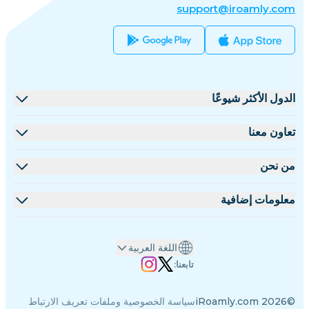
support@iroamly.com
الدول الأكثر شيوعًا
الولايات المتحدة
تعاون معنا
المملكة المتحدة
منصة البيع بالجملة
من نحن
تركيا
برنامج الشركاء
نبذة عن iRoamly
معلومات إضافية
فرنسا
مستندات API
تواصل معنا
مركز الدعم
تايلاند
اللغة العربية
حاسبة البيانات
اليابان
تابعنا:
تقييمات eSIM
إيطاليا
©2026 iRoamly.com
سياسة الخصوصية وملفات تعريف الارتباط
فريق الكُتّاب
الهند