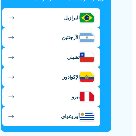
البرازيل
الأرجنتين
تشيلي
الإكوادور
بيرو
أوروغواي