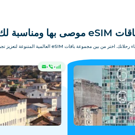
ات eSIM موصى بها ومناسبة لك
 مجموعة باقات eSIM العالمية المتنوعة لتعزيز تجربتك في رحلتك القادمة.
·
·