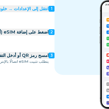
انتقل إلى الإعدادات → خلوي 
1
اضغط على إضافة eSIM (أو إضافة باقة خلوية)
2
امسح رمز QR أو أدخل التفاصيل يدويًا
3
يتطلب تثبيت eSIM اتصالًا بالإنترنت — ويفضّل عبر شبكة Wi-Fi سريعة.