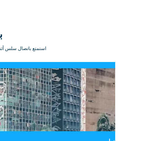
باق
استمتع باتصال سلس أثناء رحلاتك. اختر من بين