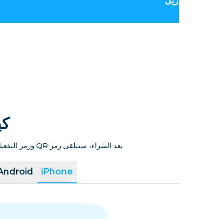
البرازيل
كيف
بعد الشراء، ستتلقى رمز QR ورمز التفعيل الخاص بشريحة eSIM عبر البريد الإلكتروني أو في صفحة إتمام الطلب. ما عليك سوى اتباع الدليل لإتمام التثبيت.
Android
iPhone