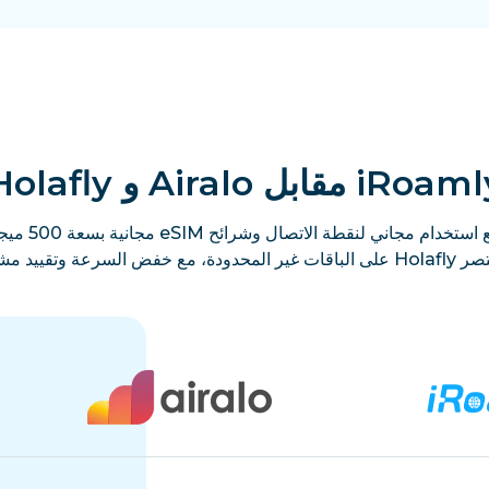
iRoa مقابل Airalo و Holafly
ال لدى كلتيهما.