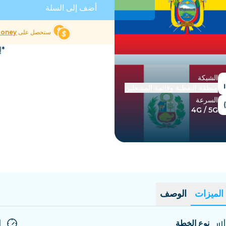
السلفادور
إستونيا
أضف إلى السلة
استكشف جميع الوجهات
ستحصل على
Money
*إ
الشبكة
منطقة التغطية وقائمة المشغلين
السرعة
4G / 5G
الميزات
الوصف
نوع الخطة
ا