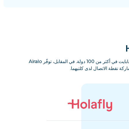
تقدّم iRoamly باقات يومية وإجمالية وغير محدودة، مع استخدام مجاني لنقطة الاتصال وشرائح eSIM مجانية بسعة 500 ميجابايت في أكثر من 100 دولة. في المقابل، توفّر Airalo