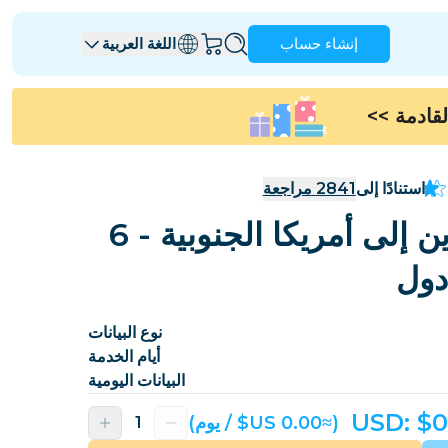
إنشاء حساب
اللغة العربية
>>
أنغويلا
أنتيغوا وبربودا
أستراليا
النمسا
استنادًا إلى
2841
مراجعة
بربادوس
بيلاروسيا
باقات eSIM للمسافرين إلى أمريكا الجنوبية - 6
البرازيل
بروناي
دول
كندا
جزر كايمان
كولومبيا
جمهورية الكونغو الديمقراطية
نوع البيانات
أيام الخدمة
كرواتيا
قبرص
البيانات اليومية
جمهورية الدومينيكان
الإكوادور
USD: $
0
(≈‏0.00 US$ / يوم)