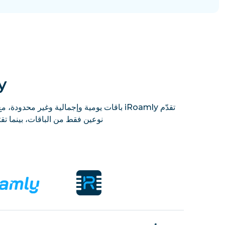
mly
نوعين فقط من الباقات، بينما تقتصر Holafly على الباقات غير المحدودة، مع خفض السرعة وتقييد مشاركة نقطة الاتص