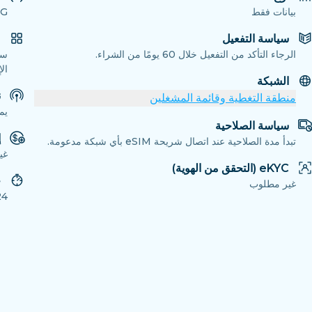
بيانات فقط
5G
سياسة التفعيل
م
الرجاء التأكد من التفعيل خلال 60 يومًا من الشراء.
ال
الشبكة
ن
منطقة التغطية وقائمة المشغلين
يم
سياسة الصلاحية
إ
تبدأ مدة الصلاحية عند اتصال شريحة eSIM بأي شبكة مدعومة.
غي
eKYC (التحقق من الهوية)
ح
غير مطلوب
24 سا