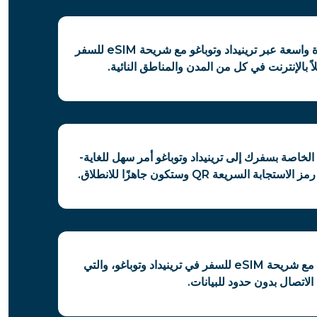
استمتع بتغطية إشارة واسعة عبر ترينيداد وتوباغو مع شريحة eSIM للسفر
ً بالإنترنت في كل من المدن والمناطق النائية.
إعداد شريحة eSIM الخاصة بسفرك إلى ترينيداد وتوباغو أمر سهل للغاية-
السريعة QR وستكون جاهزًا للانطلاق.
شارك اتصالك بحرية مع شريحة eSIM للسفر في ترينيداد وتوباغو، والتي
لاتصال بدون حدود للبيانات.