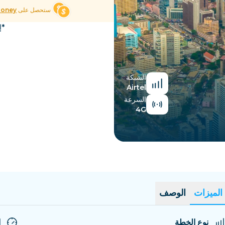
السلفادور
إستونيا
ستحصل على
Money
استكشف جميع الوجهات
*إ
الشبكة
Airtel
السرعة
4G
الميزات
الوصف
نوع الخطة
ا