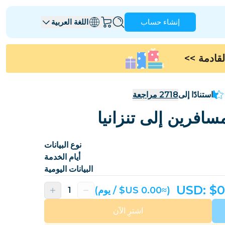
إنشاء حساب
اللغة العربية
>>
أنغويلا
أنتيغوا وبربودا
أستراليا
النمسا
استنادًا إلى
2718
مراجعة
بربادوس
بيلاروسيا
البرازيل
بروناي
نوع البيانات
كندا
جزر كايمان
أيام الخدمة
كولومبيا
جمهورية الكونغو الديمقراطية
البيانات اليومية
كرواتيا
قبرص
USD: $
0
(≈‏0.00 US$ / يوم)
جمهورية الدومينيكان
الإكوادور
اشترِ الآن