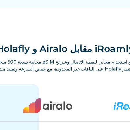
iRoa مقابل Airalo و Holafly
ال لدى كلتيهما.