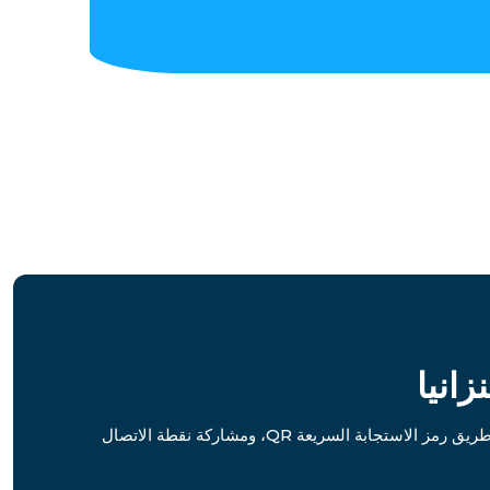
توفر شريحة eSIM للسفر في تنزانيا اتصالاً عالي السرعة وخطط بيانات مرنة. بفضل التغطية الوطنية الواسعة، والتفعيل الفوري عن طريق رمز الاستجابة السريعة QR، ومشاركة نقطة الاتصال