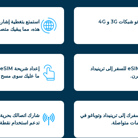
تدعم شريحة eSIM للسفر إلى ترينيداد وتوباغو شبكات 3G و 4G
هذه، مما يبقيك متصلا
اختر من بين باقات يومية مريحة مع شريحة eSIM للسفر إلى ترينيداد
رن.
ما عليك سوى مسح رمز الاستجابة 
ة شريحة eSIM الخاصة بسفرك إلى ترينيداد وتوباغو في
ات متواصلة.
تدعم استخدام نقطة ا