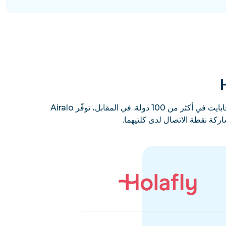
تقدّم iRoamly باقات يومية وإجمالية وغير محدودة، مع استخدام مجاني لنقطة الاتصال وشرائح eSIM مجانية بسعة 500 ميجابايت في أكثر من 100 دولة. في المقابل، توفّر Airalo