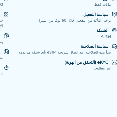
بيانات فقط
4G
سياسة التفعيل
م
يرجى التأكد من التفعيل خلال 60 يومًا من الشراء.
ال
الشبكة
ن
Airtel
يم
سياسة الصلاحية
إ
تبدأ مدة الصلاحية عند اتصال شريحة eSIM بأي شبكة مدعومة.
مت
eKYC (التحقق من الهوية)
ح
غير مطلوب
24 سا