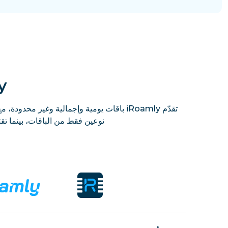
mly
نوعين فقط من الباقات، بينما تقتصر Holafly على الباقات غير المحدودة، مع خفض السرعة وتقييد مشاركة نقطة الاتص