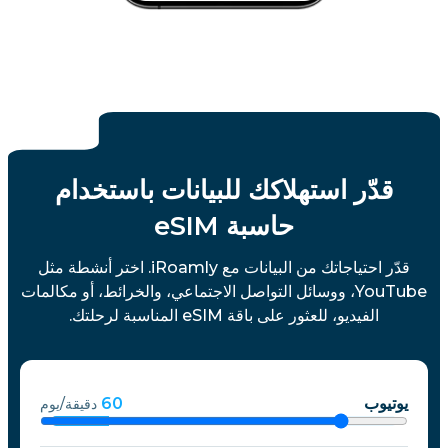
قدّر استهلاكك للبيانات باستخدام
حاسبة eSIM
قدّر احتياجاتك من البيانات مع iRoamly. اختر أنشطة مثل
YouTube، ووسائل التواصل الاجتماعي، والخرائط، أو مكالمات
الفيديو، للعثور على باقة eSIM المناسبة لرحلتك.
يوتيوب
60
دقيقة/يوم