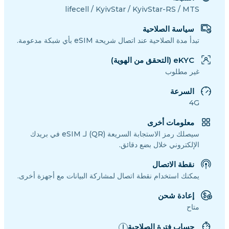
lifecell / KyivStar / KyivStar-RS / MTS
سياسة الصلاحية
تبدأ مدة الصلاحية عند اتصال شريحة eSIM بأي شبكة مدعومة.
eKYC (التحقق من الهوية)
غير مطلوب
السرعة
4G
معلومات أخرى
سيصلك رمز الاستجابة السريعة (QR) لـ eSIM في بريدك
الإلكتروني خلال بضع دقائق.
نقطة الاتصال
يمكنك استخدام نقطة اتصال لمشاركة البيانات مع أجهزة أخرى.
إعادة شحن
متاح
حساب فترة الصلاحية