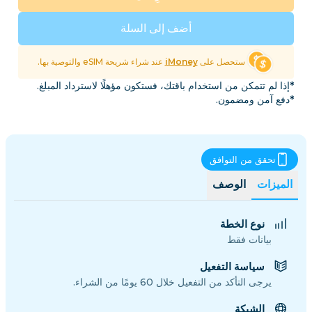
أضف إلى السلة
ستحصل على
iMoney
عند شراء شريحة eSIM والتوصية بها.
*إذا لم تتمكن من استخدام باقتك، فستكون مؤهلًا لاسترداد المبلغ.
*دفع آمن ومضمون.
تحقق من التوافق
الميزات
الوصف
نوع الخطة
بيانات فقط
سياسة التفعيل
يرجى التأكد من التفعيل خلال 60 يومًا من الشراء.
الشبكة