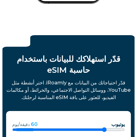
قدّر استهلاكك للبيانات باستخدام
حاسبة eSIM
قدّر احتياجاتك من البيانات مع iRoamly. اختر أنشطة مثل
YouTube، ووسائل التواصل الاجتماعي، والخرائط، أو مكالمات
الفيديو، للعثور على باقة eSIM المناسبة لرحلتك.
يوتيوب
60
دقيقة/يوم