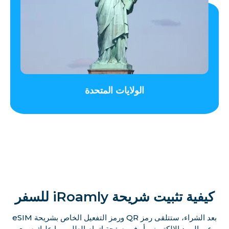
الولايات المتحدة
كيفية تثبيت شريحة iRoamly للسفر
بعد الشراء، ستتلقى رمز QR ورمز التفعيل الخاص بشريحة eSIM
عبر البريد الإلكتروني أو في صفحة إتمام الطلب. ما عليك سوى