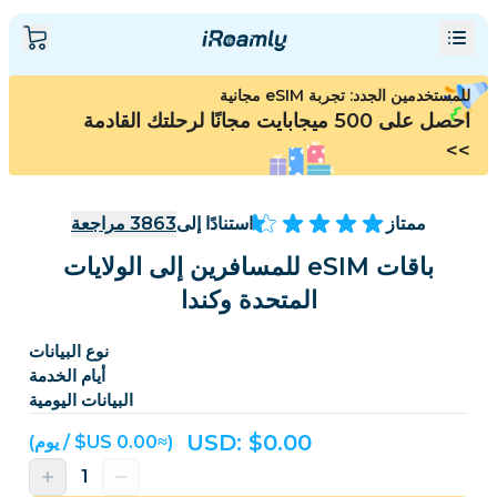
للمستخدمين الجدد: تجربة eSIM مجانية
احصل على 500 ميجابايت مجانًا لرحلتك القادمة
>>
ممتاز
استنادًا إلى
3863
مراجعة
باقات eSIM للمسافرين إلى الولايات
المتحدة وكندا
نوع البيانات
أيام الخدمة
البيانات اليومية
USD: $
0.00
(≈‏0.00 US$ / يوم)