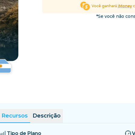
El Salvador
Estônia
Você ganhará
iMoney
c
Explore Todos os Desti
*Se você não cons
Recursos
Descrição
Tipo de Plano
V