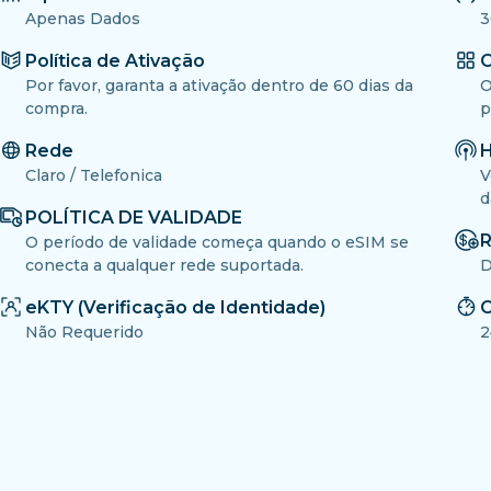
Apenas Dados
3
Política de Ativação
O
Por favor, garanta a ativação dentro de 60 dias da
O
compra.
p
Rede
H
Claro / Telefonica
V
d
POLÍTICA DE VALIDADE
R
O período de validade começa quando o eSIM se
conecta a qualquer rede suportada.
D
eKTY (Verificação de Identidade)
C
Não Requerido
2