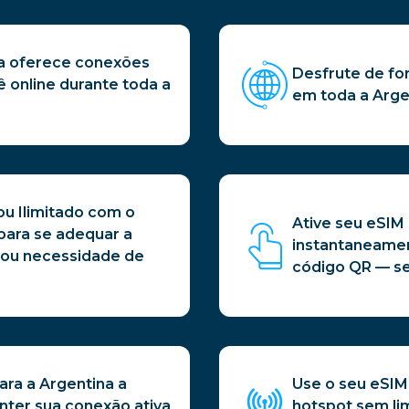
na oferece conexões
Desfrute de for
 online durante toda a
em toda a Arge
 ou Ilimitado com o
Ative seu eSIM
para se adequar a
instantaneame
 ou necessidade de
código QR — se
ra a Argentina a
Use o seu eSIM 
ter sua conexão ativa
hotspot sem lim