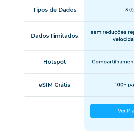
Tipos de Dados
3
sem reduções re
Dados Ilimitados
velocid
Hotspot
Compartilhament
eSIM Grátis
100+ pa
Ver Pl