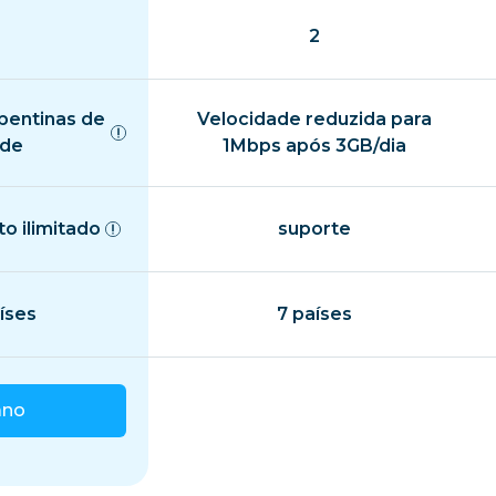
2
pentinas de
Velocidade reduzida para
ade
1Mbps após 3GB/dia
o ilimitado
suporte
íses
7 países
ano