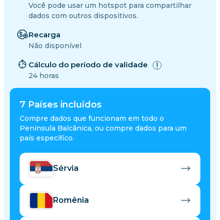
Você pode usar um hotspot para compartilhar
dados com outros dispositivos.
Recarga
Não disponível
Cálculo do período de validade
24 horas
7
Países incluídos
Compre dados que funcionam em todo o
Península Balcânica, ou compre dados para um
país específico.
Sérvia
Romênia