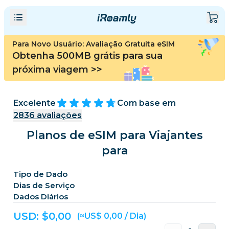
Para Novo Usuário: Avaliação Gratuita eSIM
Obtenha 500MB grátis para sua
próxima viagem
>>
Excelente
Com base em
2836
avaliações
Planos de eSIM para Viajantes
para
Tipo de Dado
Dias de Serviço
Dados Diários
USD: $
0,00
(≈US$ 0,00 / Dia)