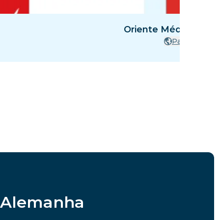
Oriente Médio - 8 Pa
Países
m Alemanha