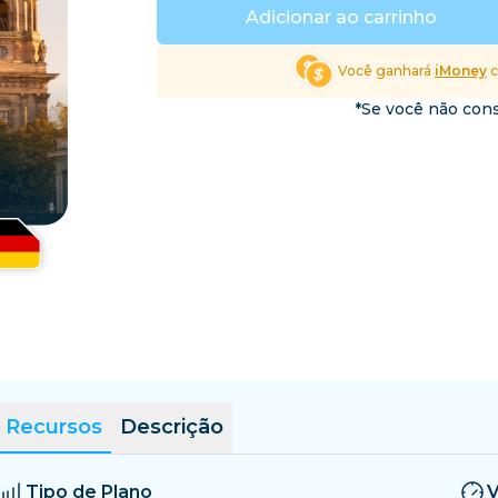
El Salvador
Estônia
Adicionar ao carrinho
Explore Todos os Desti
Você ganhará
iMoney
c
*Se você não cons
Recursos
Descrição
Tipo de Plano
V