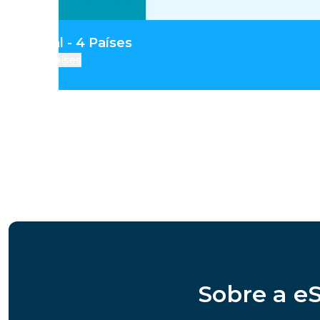
ia Central - 4 Países
Países
Sobre a e