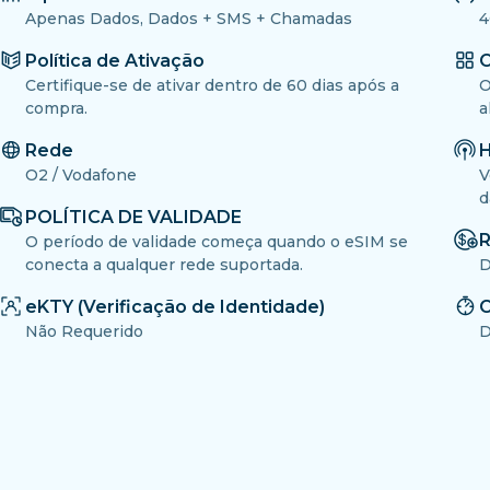
Apenas Dados, Dados + SMS + Chamadas
4
Política de Ativação
O
Certifique-se de ativar dentro de 60 dias após a
O
compra.
a
Rede
H
O2 / Vodafone
V
d
POLÍTICA DE VALIDADE
R
O período de validade começa quando o eSIM se
conecta a qualquer rede suportada.
D
eKTY (Verificação de Identidade)
C
Não Requerido
D