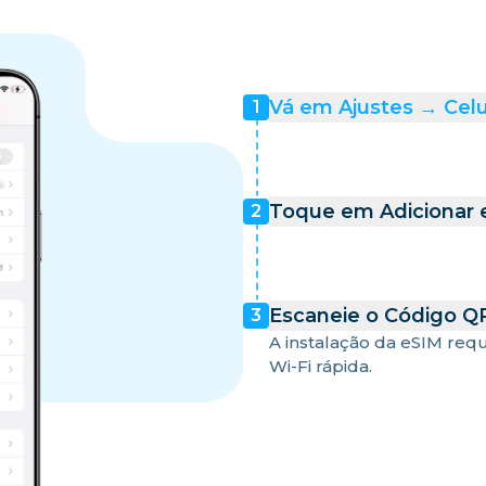
Vá em Ajustes → Celu
1
Toque em Adicionar e
2
Escaneie o Código QR
3
A instalação da eSIM req
Wi-Fi rápida.