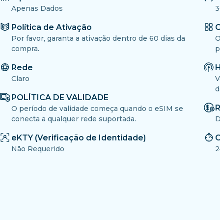
Apenas Dados
3
Política de Ativação
O
Por favor, garanta a ativação dentro de 60 dias da
O
compra.
p
Rede
H
Claro
V
d
POLÍTICA DE VALIDADE
R
O período de validade começa quando o eSIM se
conecta a qualquer rede suportada.
D
eKTY (Verificação de Identidade)
C
Não Requerido
2