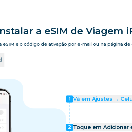
nstalar a eSIM de Viagem 
eSIM e o código de ativação por e-mail ou na página de co
d
Vá em Ajustes → Celu
1
Toque em Adicionar e
2