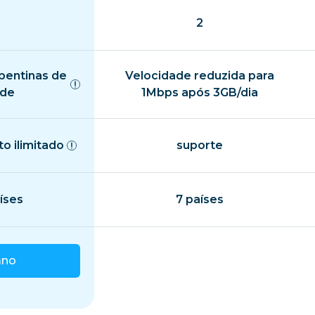
2
pentinas de
Velocidade reduzida para
ade
1Mbps após 3GB/dia
o ilimitado
suporte
íses
7 países
ano