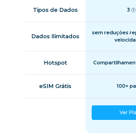
Tipos de Dados
3
sem reduções re
Dados Ilimitados
velocid
Hotspot
Compartilhament
eSIM Grátis
100+ pa
Ver Pl