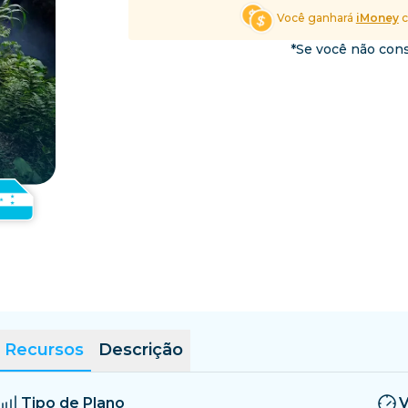
El Salvador
Estônia
Você ganhará
iMoney
c
Explore Todos os Desti
*Se você não cons
Recursos
Descrição
Tipo de Plano
V