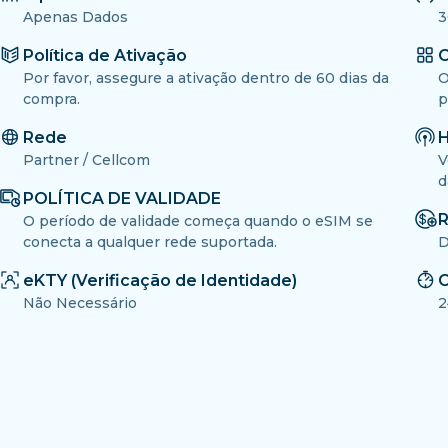
Apenas Dados
3
Política de Ativação
O
Por favor, assegure a ativação dentro de 60 dias da
O
compra.
p
Rede
H
Partner / Cellcom
V
d
POLÍTICA DE VALIDADE
R
O período de validade começa quando o eSIM se
conecta a qualquer rede suportada.
D
eKTY (Verificação de Identidade)
C
Não Necessário
2