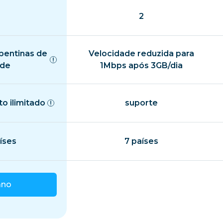
2
pentinas de
Velocidade reduzida para
ade
1Mbps após 3GB/dia
o ilimitado
suporte
íses
7 países
ano