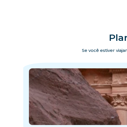
Pla
Se você estiver viaj
·
·