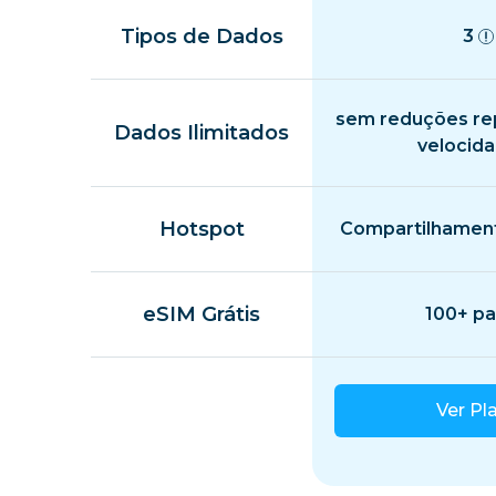
Tipos de Dados
3
sem reduções re
Dados Ilimitados
velocid
Hotspot
Compartilhament
eSIM Grátis
100+ pa
Ver Pl