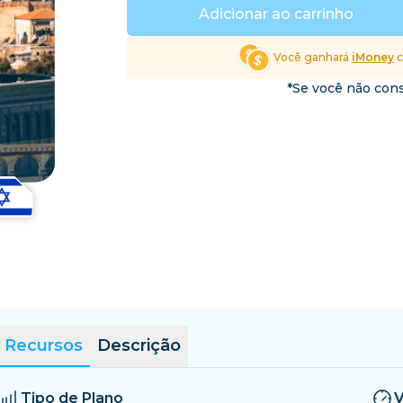
El Salvador
Estônia
Adicionar ao carrinho
Explore Todos os Desti
Você ganhará
iMoney
c
*Se você não cons
Recursos
Descrição
Tipo de Plano
V