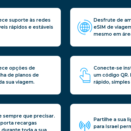
ece suporte às redes
Desfrute de amp
eis rápidos e estáveis
eSIM de viagem
mesmo em área
rece opções de
Conecte-se ins
olha de planos de
um código QR. I
da sua viagem.
rápido, simple
e sempre que precisar.
Partilhe a sua 
uporta recargas
para Israel per
 durante toda a sua