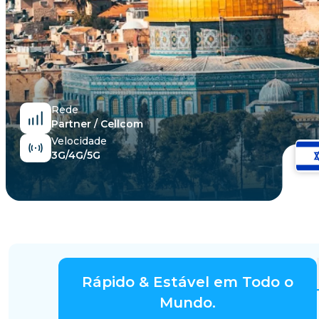
Egito
Rede
Partner / Cellcom
Velocidade
3G/4G/5G
Rápido & Estável em Todo o
Mundo.