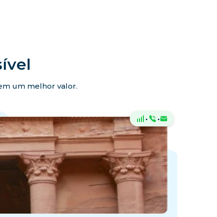
ível
ecem um melhor valor.
·
·