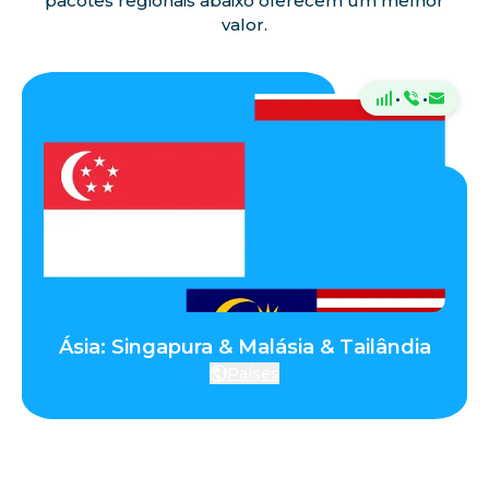
pacotes regionais abaixo oferecem um melhor
valor.
·
·
Ásia: Singapura & Malásia & Tailândia
Países