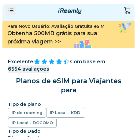
Para Novo Usuário: Avaliação Gratuita eSIM
Obtenha 500MB grátis para sua
próxima viagem
>>
Excelente
Com base em
6554
avaliações
Planos de eSIM para Viajantes
para
Tipo de plano
IP de roaming
IP Local - KDDI
IP Local - DOCOMO
Tipo de Dado