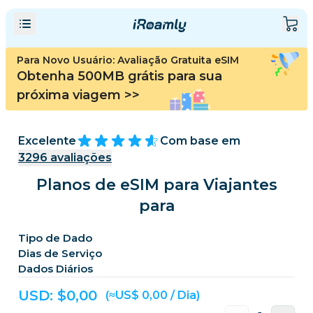
Para Novo Usuário: Avaliação Gratuita eSIM
Obtenha 500MB grátis para sua
próxima viagem
>>
Excelente
Com base em
3296
avaliações
Planos de eSIM para Viajantes
para
Tipo de Dado
Dias de Serviço
Dados Diários
USD: $
0,00
(≈US$ 0,00 / Dia)