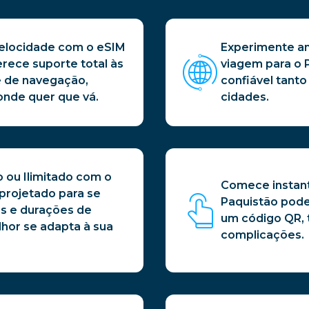
elocidade com o eSIM
Experimente am
erece suporte total às
viagem para o 
e de navegação,
confiável tant
onde quer que vá.
cidades.
o ou Ilimitado com o
Comece instan
projetado para se
Paquistão pode
s e durações de
um código QR, 
hor se adapta à sua
complicações.