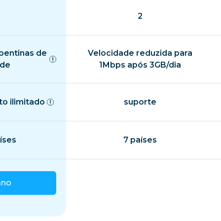
2
pentinas de
Velocidade reduzida para
ade
1Mbps após 3GB/dia
o ilimitado
suporte
íses
7 países
ano