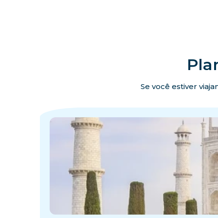
Pla
Se você estiver viaj
·
·