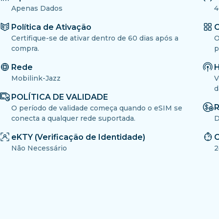
Apenas Dados
4
Política de Ativação
O
Certifique-se de ativar dentro de 60 dias após a
O
compra.
p
Rede
H
Mobilink-Jazz
V
d
POLÍTICA DE VALIDADE
R
O período de validade começa quando o eSIM se
conecta a qualquer rede suportada.
D
eKTY (Verificação de Identidade)
C
Não Necessário
2