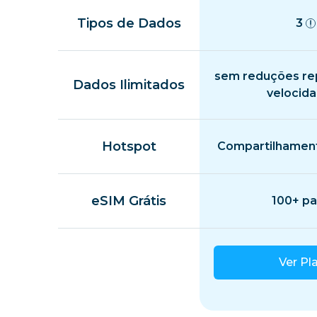
Tipos de Dados
3
sem reduções re
Dados Ilimitados
velocid
Hotspot
Compartilhament
eSIM Grátis
100+ pa
Ver Pl