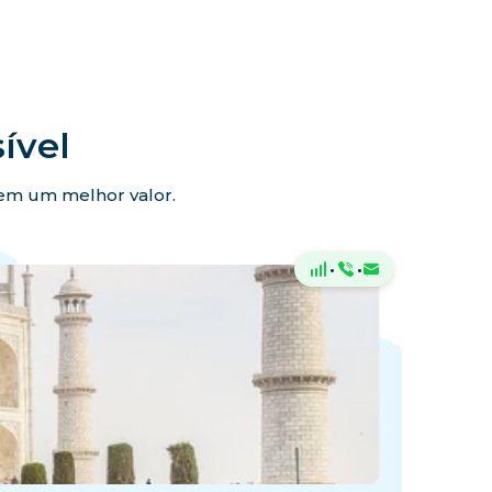
ível
ecem um melhor valor.
·
·