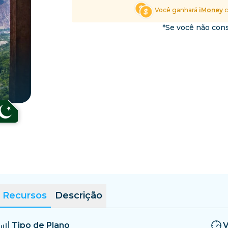
El Salvador
Estônia
Você ganhará
iMoney
c
Explore Todos os Desti
*Se você não cons
Recursos
Descrição
Tipo de Plano
V