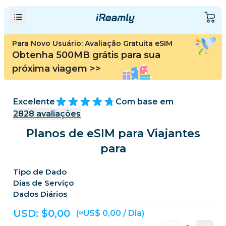
Para Novo Usuário: Avaliação Gratuita eSIM
Obtenha 500MB grátis para sua
próxima viagem
>>
Excelente
Com base em
2828
avaliações
Planos de eSIM para Viajantes
para
Tipo de Dado
Dias de Serviço
Dados Diários
USD: $
0,00
(≈US$ 0,00 / Dia)