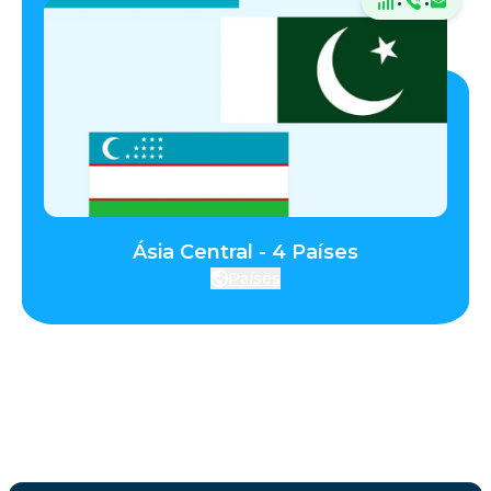
·
·
Ásia Central - 4 Países
Países