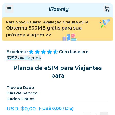
Para Novo Usuário: Avaliação Gratuita eSIM
Obtenha 500MB grátis para sua
próxima viagem
>>
Excelente
Com base em
3292
avaliações
Planos de eSIM para Viajantes
para
Tipo de Dado
Dias de Serviço
Dados Diários
USD: $
0,00
(≈US$ 0,00 / Dia)