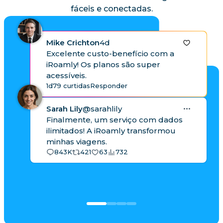
fáceis e conectadas.
Mike Crichton
4d
Excelente custo-benefício com a
iRoamly! Os planos são super
acessíveis.
1d
79 curtidas
Responder
Sarah Lily
@sarahlily
Finalmente, um serviço com dados
ilimitados! A iRoamly transformou
minhas viagens.
843K
421
63
732