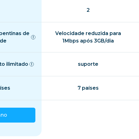
2
pentinas de
Velocidade reduzida para
ade
1Mbps após 3GB/dia
o ilimitado
suporte
íses
7 países
ano