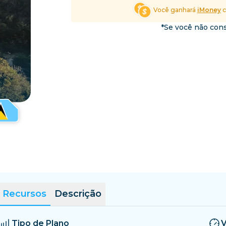
El Salvador
Estônia
Você ganhará
iMoney
c
Explore Todos os Desti
*Se você não cons
Recursos
Descrição
Tipo de Plano
V