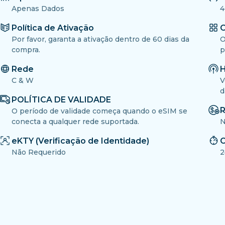
Apenas Dados
4
Política de Ativação
O
Por favor, garanta a ativação dentro de 60 dias da
O
compra.
p
Rede
H
C & W
V
d
POLÍTICA DE VALIDADE
R
O período de validade começa quando o eSIM se
conecta a qualquer rede suportada.
N
eKTY (Verificação de Identidade)
C
Não Requerido
2