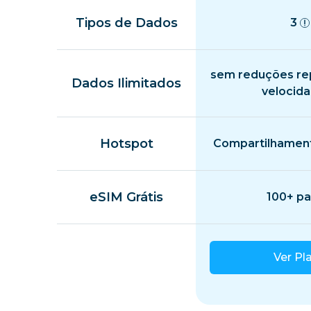
Tipos de Dados
3
sem reduções re
Dados Ilimitados
velocid
Hotspot
Compartilhament
eSIM Grátis
100+ pa
Ver Pl