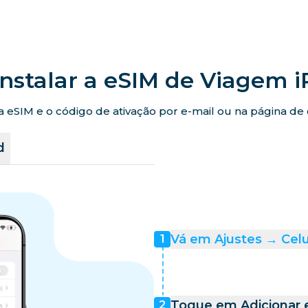
nstalar a eSIM de Viagem 
eSIM e o código de ativação por e-mail ou na página de co
d
Vá em Ajustes → Celu
1
Toque em Adicionar e
2