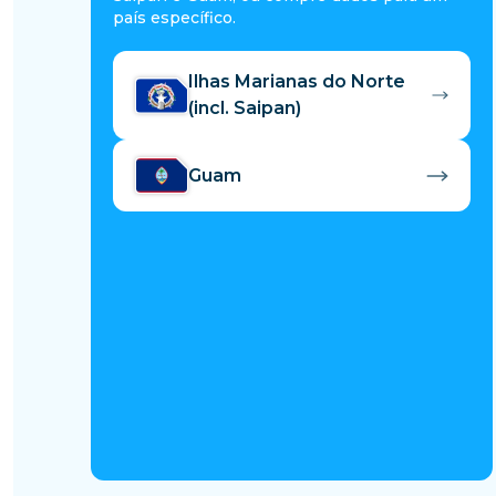
país específico.
Ilhas Marianas do Norte
(incl. Saipan)
Guam