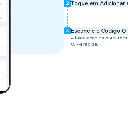
Toque em Adicionar e
2
Escaneie o Código QR
3
A instalação da eSIM req
Wi-Fi rápida.