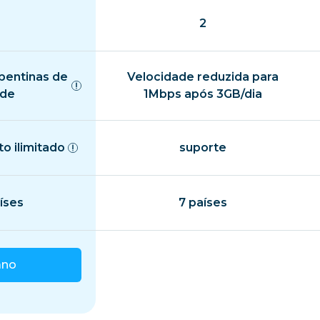
2
pentinas de
Velocidade reduzida para
ade
1Mbps após 3GB/dia
o ilimitado
suporte
íses
7 países
ano