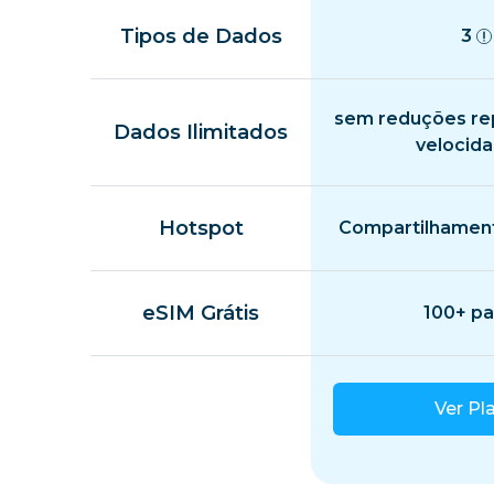
Tipos de Dados
3
sem reduções re
Dados Ilimitados
velocid
Hotspot
Compartilhament
eSIM Grátis
100+ pa
Ver Pl