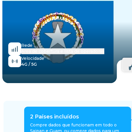
Egito
Rede
Área de cobertura e lista de operadoras
Velocidade
4G / 5G
2
Países incluídos
Compre dados que funcionam em todo o
Saipan e Guam, ou compre dados para um