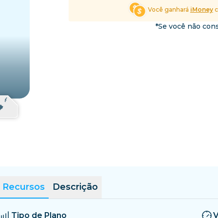
El Salvador
Estônia
Você ganhará
iMoney
c
Explore Todos os Desti
*Se você não cons
Recursos
Descrição
Tipo de Plano
V