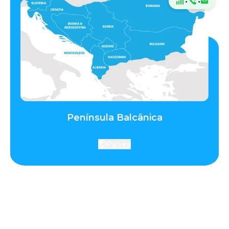
·
·
Península Balcânica
Países