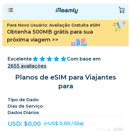
Para Novo Usuário: Avaliação Gratuita eSIM
Obtenha 500MB grátis para sua
próxima viagem
>>
Excelente
Com base em
2655
avaliações
Planos de eSIM para Viajantes
para
Tipo de Dado
Dias de Serviço
Dados Diários
USD: $
0,00
(≈US$ 0,00 / Dia)