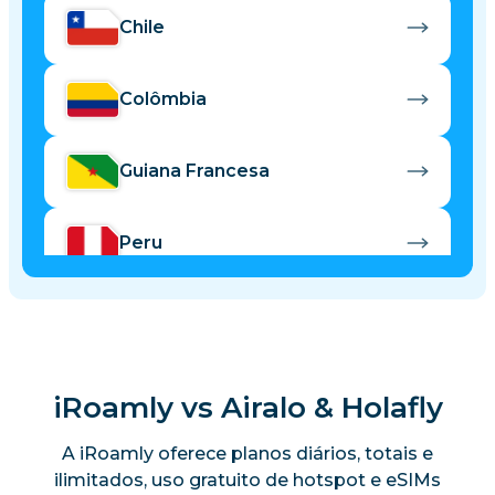
Chile
Colômbia
Guiana Francesa
Peru
iRoamly vs Airalo & Holafly
A iRoamly oferece planos diários, totais e
ilimitados, uso gratuito de hotspot e eSIMs