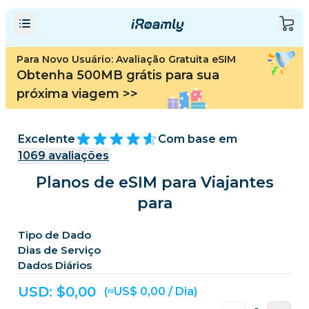
Para Novo Usuário: Avaliação Gratuita eSIM
Obtenha 500MB grátis para sua
próxima viagem
>>
Excelente
Com base em
1069
avaliações
Planos de eSIM para Viajantes
para
Tipo de Dado
Dias de Serviço
Dados Diários
USD: $
0,00
(≈US$ 0,00 / Dia)