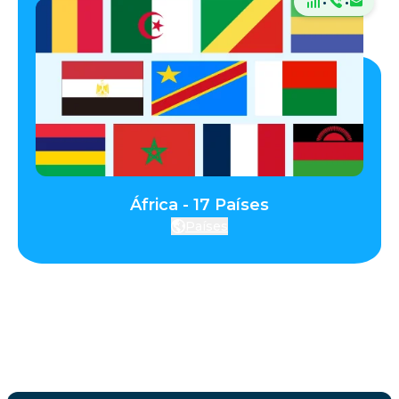
·
·
África - 17 Países
Países