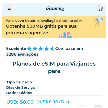
Para Novo Usuário: Avaliação Gratuita eSIM
Obtenha 500MB grátis para sua
próxima viagem
>>
Excelente
Com base em
3286
avaliações
Planos de eSIM para Viajantes
para
Tipo de Dado
Dias de Serviço
Dados Diários
USD: $
0,00
(≈US$ 0,00 / Dia)