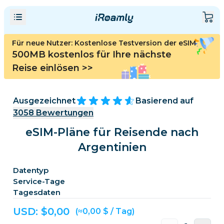
Für neue Nutzer: Kostenlose Testversion der eSIM
500MB kostenlos für Ihre nächste
Reise einlösen
>>
Ausgezeichnet
Basierend auf
3058
Bewertungen
eSIM-Pläne für Reisende nach
Argentinien
Datentyp
Service-Tage
Tagesdaten
USD: $
0,00
(≈0,00 $ / Tag)