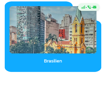
·
·
Brasilien