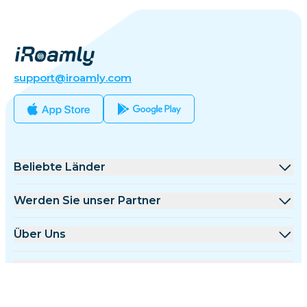
support@iroamly.com
Beliebte Länder
Vereinigte Staaten
Werden Sie unser Partner
Vereinigtes Königreich
Großhandelsplattform
Über Uns
Türkei
Affiliate-Programm
Über iRoamly
Mehr Infos
Frankreich
API-Dokumentation
Kontaktieren Sie uns
Support-Center
Thailand