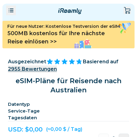
Für neue Nutzer: Kostenlose Testversion der eSIM
500MB kostenlos für Ihre nächste
Reise einlösen
>>
Ausgezeichnet
Basierend auf
2955
Bewertungen
eSIM-Pläne für Reisende nach
Australien
Datentyp
Service-Tage
Tagesdaten
USD: $
0,00
(≈0,00 $ / Tag)