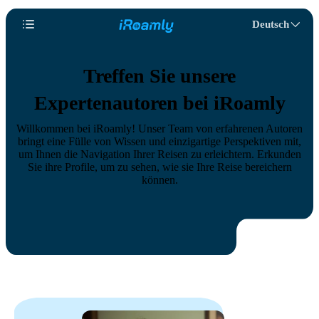
Deutsch
Treffen Sie unsere
Expertenautoren bei iRoamly
Willkommen bei iRoamly! Unser Team von erfahrenen Autoren
bringt eine Fülle von Wissen und einzigartige Perspektiven mit,
um Ihnen die Navigation Ihrer Reisen zu erleichtern. Erkunden
Sie ihre Profile, um zu sehen, wie sie Ihre Reise bereichern
können.