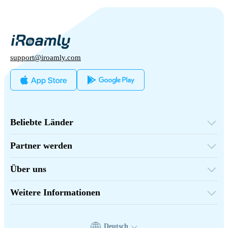
support@iroamly.com
Beliebte Länder
Vereinigte Staaten
Vereinigtes Königreich
Partner werden
Türkei
Großhandelsplattform
Frankreich
Empfehlen & Verdienen
Thailand
Über uns
Partnerprogramm
Japan
Über iRoamly
API-Dokumentation
Italien
Kontaktiere uns
Indien
Weitere Informationen
Spanien
Supportzentrum
Datenrechner
eSIM-Bewertungen
Autorenteam
Deutsch