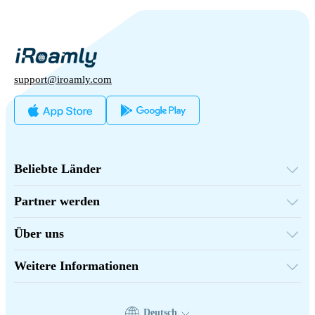
support@iroamly.com
Beliebte Länder
Vereinigte Staaten
Vereinigtes Königreich
Partner werden
Türkei
Großhandelsplattform
Frankreich
Empfehlen & Verdienen
Thailand
Über uns
Partnerprogramm
Japan
Über iRoamly
API-Dokumentation
Italien
Kontaktiere uns
Indien
Weitere Informationen
Spanien
Supportzentrum
Datenrechner
eSIM-Bewertungen
Autorenteam
Deutsch