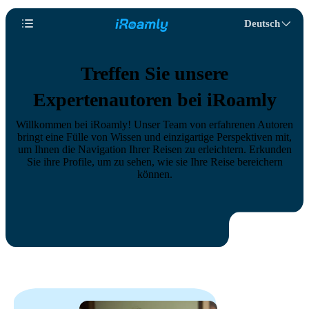
Deutsch
Treffen Sie unsere
Expertenautoren bei iRoamly
Willkommen bei iRoamly! Unser Team von erfahrenen Autoren
bringt eine Fülle von Wissen und einzigartige Perspektiven mit,
um Ihnen die Navigation Ihrer Reisen zu erleichtern. Erkunden
Sie ihre Profile, um zu sehen, wie sie Ihre Reise bereichern
können.