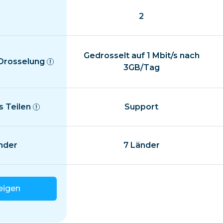
2
Gedrosselt auf 1 Mbit/s nach
 Drosselung
3GB/Tag
 Teilen
Support
nder
7 Länder
eigen