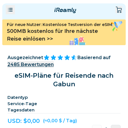
Für neue Nutzer: Kostenlose Testversion der eSIM
500MB kostenlos für Ihre nächste
Reise einlösen
>>
Ausgezeichnet
Basierend auf
2485
Bewertungen
eSIM-Pläne für Reisende nach
Gabun
Datentyp
Service-Tage
Tagesdaten
USD: $
0,00
(≈0,00 $ / Tag)