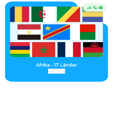
·
·
Afrika - 17 Länder
Länder