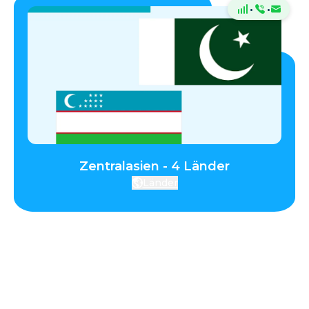
·
·
Zentralasien - 4 Länder
Länder