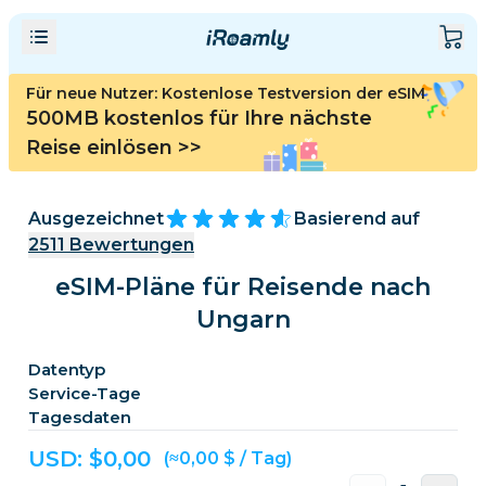
Für neue Nutzer: Kostenlose Testversion der eSIM
500MB kostenlos für Ihre nächste
Reise einlösen
>>
Ausgezeichnet
Basierend auf
2511
Bewertungen
eSIM-Pläne für Reisende nach
Ungarn
Datentyp
Service-Tage
Tagesdaten
USD: $
0,00
(≈0,00 $ / Tag)