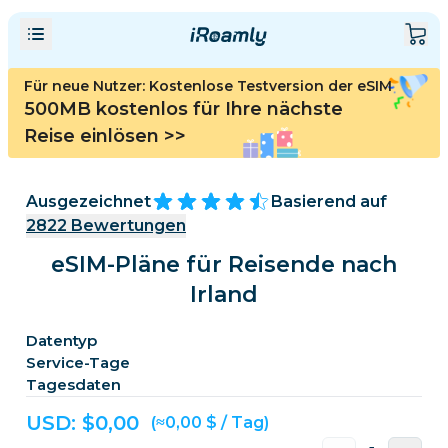
Für neue Nutzer: Kostenlose Testversion der eSIM
500MB kostenlos für Ihre nächste
Reise einlösen
>>
Ausgezeichnet
Basierend auf
2822
Bewertungen
eSIM-Pläne für Reisende nach
Irland
Datentyp
Service-Tage
Tagesdaten
USD: $
0,00
(≈0,00 $ / Tag)