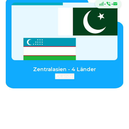
·
·
Zentralasien - 4 Länder
Länder