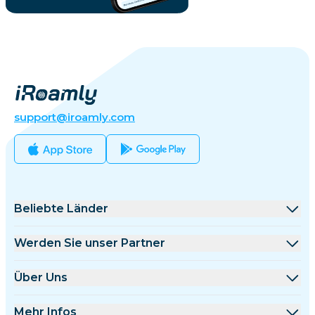
support@iroamly.com
Beliebte Länder
Vereinigte Staaten
Werden Sie unser Partner
Vereinigtes Königreich
Großhandelsplattform
Über Uns
Türkei
Affiliate-Programm
Über iRoamly
Mehr Infos
Frankreich