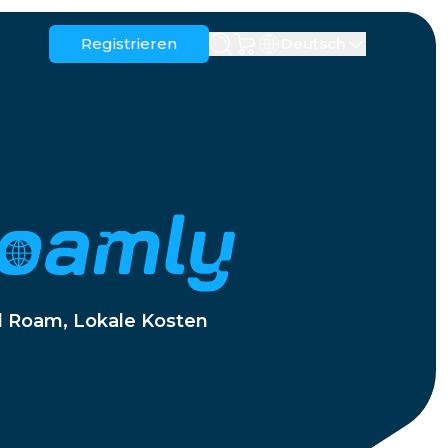
Registrieren
Deutsch
Anguilla
Antigua und Barbuda
Australien
Österreich
Barbados
Belarus
erzegowina
Brasilien
Brunei
Kanada
Kaimaninseln
l Roam, Lokale Kosten
Kolumbien
Kongo
Kroatien
Zypern
Dominikanische Republik
Ecuador