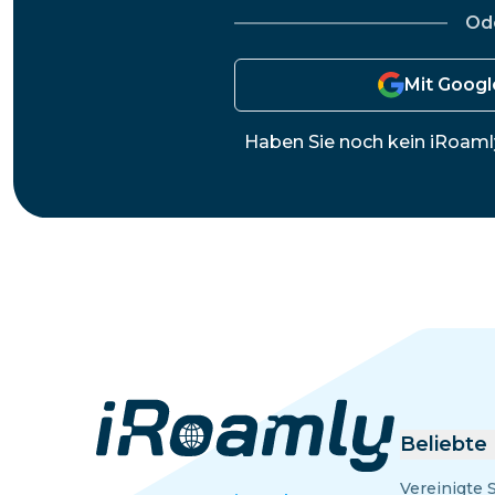
Ägypten
Od
Mit Goog
Haben Sie noch kein iRoam
Beliebte
Vereinigte 