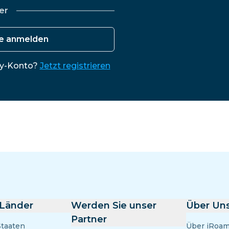
El Salvador
Estland
er
Alle Ziele erkunden
le anmelden
ly-Konto?
Jetzt registrieren
 Länder
Werden Sie unser
Über Un
Partner
Staaten
Über iRoam