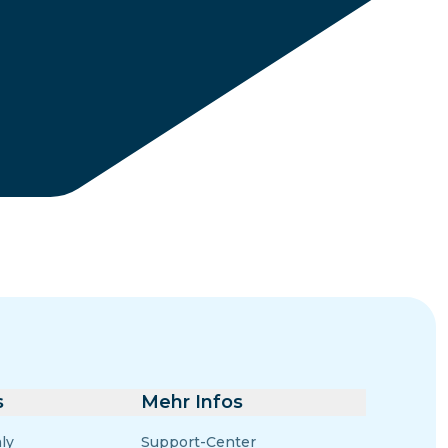
Eswatini
s
Mehr Infos
ly
Support-Center