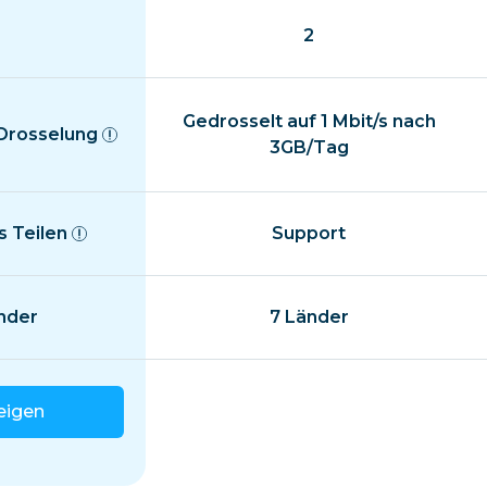
2
Gedrosselt auf 1 Mbit/s nach
 Drosselung
3GB/Tag
 Teilen
Support
nder
7 Länder
eigen