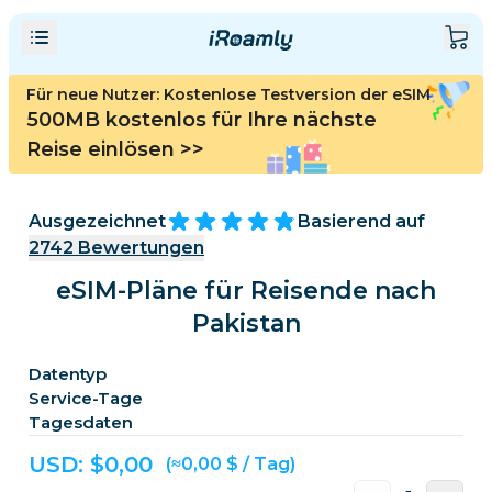
Für neue Nutzer: Kostenlose Testversion der eSIM
500MB kostenlos für Ihre nächste
Reise einlösen
>>
Ausgezeichnet
Basierend auf
2742
Bewertungen
eSIM-Pläne für Reisende nach
Pakistan
Datentyp
Service-Tage
Tagesdaten
USD: $
0,00
(≈0,00 $ / Tag)