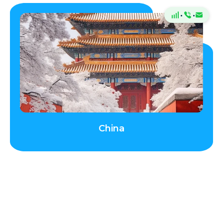
·
·
China